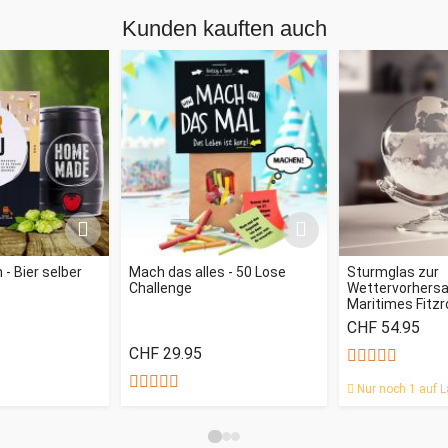
Kunden kauften auch
- Bier selber
Mach das alles - 50 Lose
Sturmglas zur
Challenge
Wettervorhersag
Maritimes Fitz
CHF 54.95
CHF 29.95
Nur noch 1 auf L