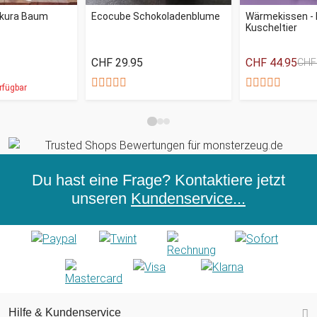
akura Baum
Ecocube Schokoladenblume
Wärmekissen -
Kuscheltier
CHF 29.95
CHF 44.95
CHF
rfügbar
Du hast eine Frage? Kontaktiere jetzt
unseren
Kundenservice...
Hilfe & Kundenservice