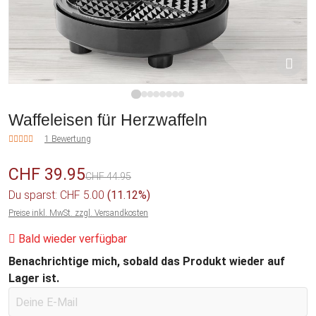
1
2
3
4
5
6
7
8
Waffeleisen für Herzwaffeln
1 Bewertung
CHF 39.95
CHF 44.95
Du sparst: CHF 5.00
(11.12%)
Preise inkl. MwSt. zzgl. Versandkosten
Bald wieder verfügbar
Benachrichtige mich, sobald das Produkt wieder auf
Lager ist.