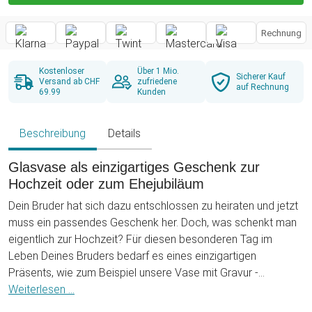
Rechnung
Kostenloser
Über 1 Mio.
Sicherer Kauf
Versand ab CHF
zufriedene
auf Rechnung
69.99
Kunden
Beschreibung
Details
Glasvase als einzigartiges Geschenk zur
Hochzeit oder zum Ehejubiläum
Dein Bruder hat sich dazu entschlossen zu heiraten und jetzt
muss ein passendes Geschenk her. Doch, was schenkt man
eigentlich zur Hochzeit? Für diesen besonderen Tag im
Leben Deines Bruders bedarf es eines einzigartigen
Präsents, wie zum Beispiel unsere Vase mit Gravur -
Liebeskompass. Die Deko Vase mit dem liebevoll
Weiterlesen ...
eingravierten Kompassmotiv wird zum Schmuckstück im