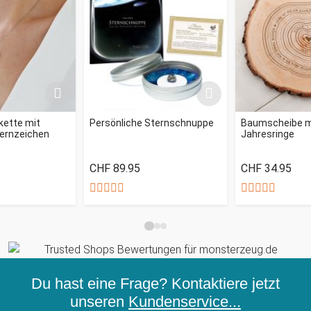
kette mit
Persönliche Sternschnuppe
Baumscheibe mi
ternzeichen
Jahresringe
CHF 89.95
CHF 34.95
Du hast eine Frage? Kontaktiere jetzt
unseren
Kundenservice...