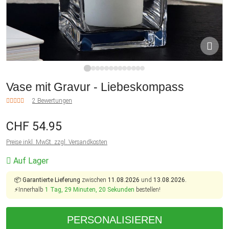
1
2
3
4
5
6
7
8
9
10
11
12
13
Vase mit Gravur - Liebeskompass
2 Bewertungen
CHF 54.95
Preise inkl. MwSt. zzgl. Versandkosten
Auf Lager
📦
Garantierte Lieferung
zwischen
11.08.2026
und
13.08.2026.
⚡Innerhalb
1 Tag, 29 Minuten, 20 Sekunden
bestellen!
PERSONALISIEREN