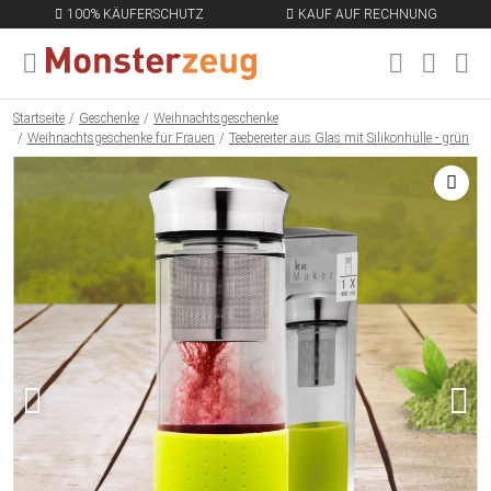
100% KÄUFERSCHUTZ
KAUF AUF RECHNUNG
MENÜ SCHLIESSEN
EN
Startseite
Geschenke
Weihnachtsgeschenke
Weihnachtsgeschenke für Frauen
Teebereiter aus Glas mit Silikonhülle - grün