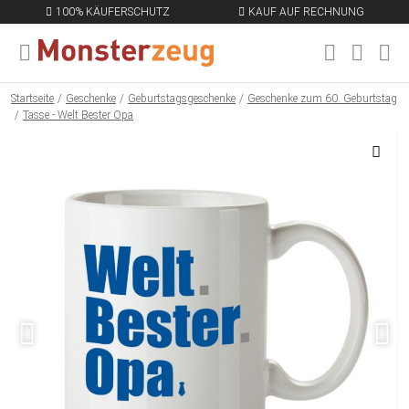
100% KÄUFERSCHUTZ
KAUF AUF RECHNUNG
MENÜ SCHLIESSEN
EN
Startseite
Geschenke
Geburtstagsgeschenke
Geschenke zum 60. Geburtstag
Tasse - Welt Bester Opa