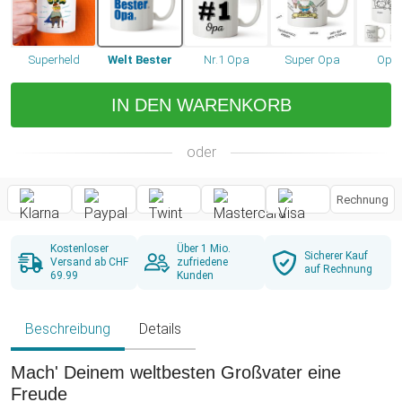
Superheld
Welt Bester
Nr.1 Opa
Super Opa
Opas
IN DEN WARENKORB
oder
Rechnung
Kostenloser
Über 1 Mio.
Sicherer Kauf
Versand ab CHF
zufriedene
auf Rechnung
69.99
Kunden
Beschreibung
Details
Mach' Deinem weltbesten Großvater eine
Freude