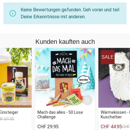
Keine Bewertungen gefunden. Geh voran und teil
Deine Erkenntnisse mit anderen.
Kunden kauften auch
SALE
Einsteiger
Mach das alles - 50 Lose
Wärmekissen -
Challenge
Kuscheltier
F 59.95
CHF 29.95
CHF 44.95
CHF