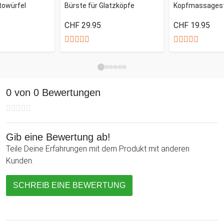
Opa und lasse ihre Augen strahlen.
towürfel
Bürste für Glatzköpfe
Kopfmassages
CHF 29.95
CHF 19.95
0 von 0 Bewertungen
Gib eine Bewertung ab!
Teile Deine Erfahrungen mit dem Produkt mit anderen
Kunden.
SCHREIB EINE BEWERTUNG