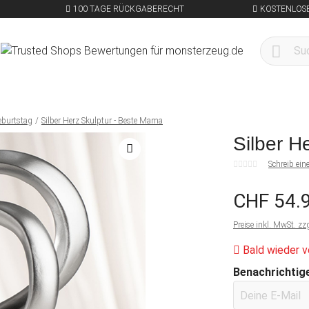
100 TAGE RÜCKGABERECHT
KOSTENLOSE
eburtstag
Silber Herz Skulptur - Beste Mama
Silber H
Schreib ei
CHF 54.
Preise inkl. MwSt. zz
Bald wieder v
Benachrichtige