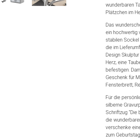
wunderbaren Tag
Plätzchen im He
Das wunderschön
ein hochwertig 
stabilen Sockel
die im Lieferum
Design Skulptu
Herz, eine Taub
befestigen. Dam
Geschenk für Ma
Fensterbrett, R
Für die persönl
silberne Gravu
Schriftzug "Di
die wunderbaren
verschenke eine
zum Geburtstag 