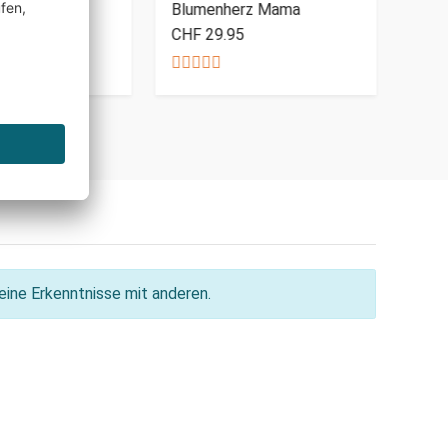
 Mama
Blumenherz Mama
bes
CHF 29.95
CHF
ine Erkenntnisse mit anderen.