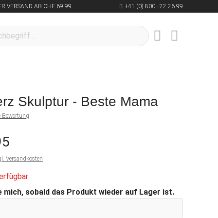
R VERSAND AB CHF 69.99
+41 (0) 800 - 22 26 99
erz Skulptur - Beste Mama
ne Bewertung
95
gl. Versandkosten
erfügbar
 mich, sobald das Produkt wieder auf Lager ist.