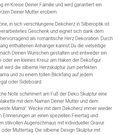
 im Kreise Deiner Familie und wird garantiert ein
rzen Deiner Mutter erobern.
e, in sich verschlungene Dekoherz in Silberoptik ist
verarbeitetes Geschenk und eignet sich dank dem
 hervorragend als romantische Herz Dekoration. Durch
fang enthaltenen Anhänger kannst Du die vielseitige
r nach Deinen Wünschen gestalten und entweder ein
e oder ein kleines Kreuz am Haken der Dekofigur
it wird die silberne Herzskulptur zum perfekten
ma und zu einem tollen Blickfang auf jedem
egal oder Sideboard.
iche Note schimmert am Fuß der Deko Skulptur eine
rplakette mit dem Namen Deiner Mutter und dem
e beste Mama". Wecke mit dem Dekoherz immer wieder
 Erinnerungen an einen speziellen Feiertag und
n stilvollen Augenschmaus mit individueller Gravur
oder Muttertag. Die silberne Design Skulptur mit