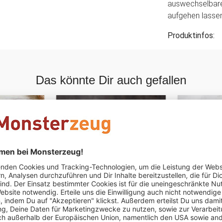
auswechselbare
aufgehen lassen
Produktinfos:
Das könnte Dir auch gefallen
 Gravur -
Eckige Vase - Blumenherz
Glaspokal