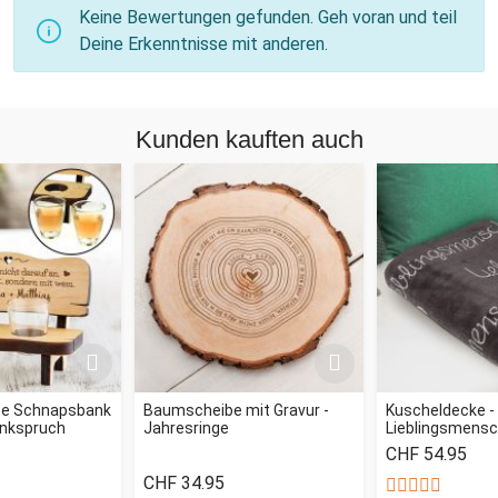
Keine Bewertungen gefunden. Geh voran und teil
Deine Erkenntnisse mit anderen.
Kunden kauften auch
rte Schnapsbank
Baumscheibe mit Gravur -
Kuscheldecke -
rinkspruch
Jahresringe
Lieblingsmens
CHF 54.95
CHF 34.95