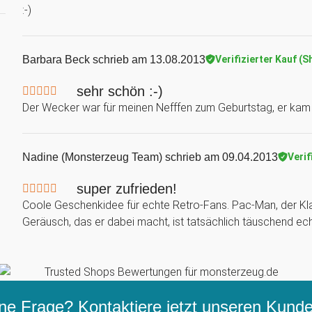
:-)
Barbara Beck
schrieb am 13.08.2013
Verifizierter Kauf (S
sehr schön :-)
Der Wecker war für meinen Nefffen zum Geburtstag, er kam s
Nadine (Monsterzeug Team)
schrieb am 09.04.2013
Verif
super zufrieden!
Coole Geschenkidee für echte Retro-Fans. Pac-Man, der Klas
Geräusch, das er dabei macht, ist tatsächlich täuschend echt
ne Frage? Kontaktiere jetzt unseren
Kunden