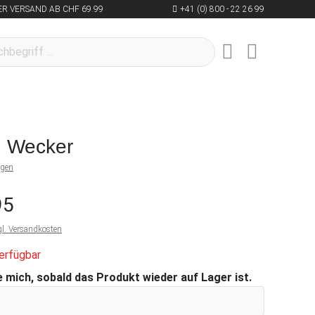
R VERSAND AB CHF 69.99
+41 (0) 800 - 22 26 99
 Wecker
ngen
95
gl. Versandkosten
erfügbar
 mich, sobald das Produkt wieder auf Lager ist.