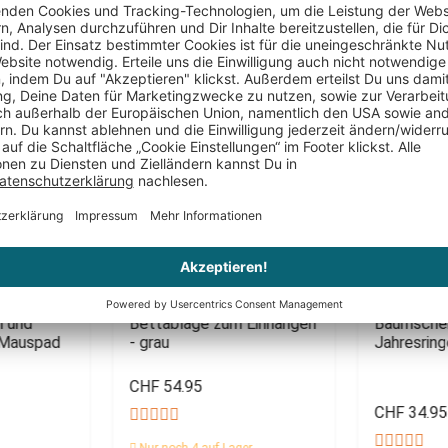
Das könnte Dir auch gefallen
PERSONALIS
h und
Bettablage zum Einhängen
Baumschei
 Mauspad
- grau
Jahresrin
CHF 54.95
CHF 34.95