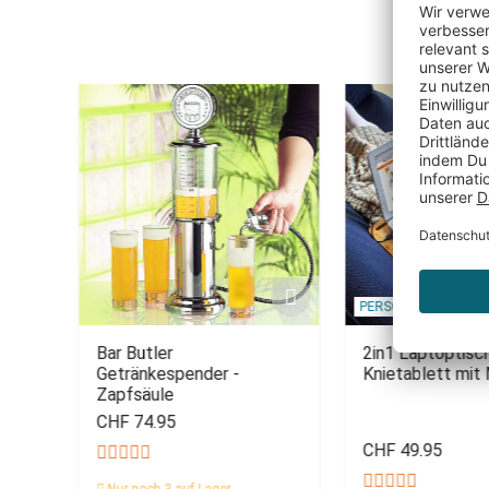
PERSONALISIERBAR
n
Bar Butler
2in1 Laptoptisc
Getränkespender -
Knietablett mit
Zapfsäule
CHF 74.95
CHF 49.95