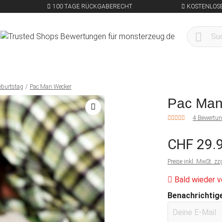
100 TAGE RÜCKGABERECHT
KOSTENLOSE
eburtstag
Pac Man Wecker
Pac Man
4 Bewertu
CHF 29.
Preise inkl. MwSt. zz
Bald wieder v
Benachrichtige