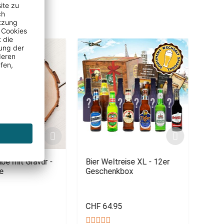
SAL
IERBAR
be mit Gravur -
Bier Weltreise XL - 12er
3D P
ge
Geschenkbox
CHF 64.95
CHF