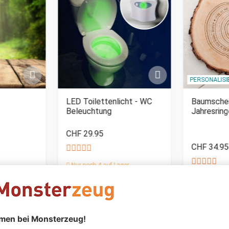
PERSONALIS
LED Toilettenlicht - WC
Baumschei
Beleuchtung
Jahresrin
CHF 29.95
CHF 34.95
Nur noch 4 auf Lager