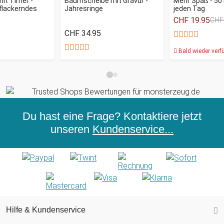
mit Timer -
Baumscheibe mit Gravur -
Mehr Spaß - 50 
lackerndes
Jahresringe
jeden Tag
CHF 19.95
CHF
CHF 34.95
Bald wieder verf
Du hast eine Frage? Kontaktiere jetzt
unseren
Kundenservice...
Hilfe & Kundenservice