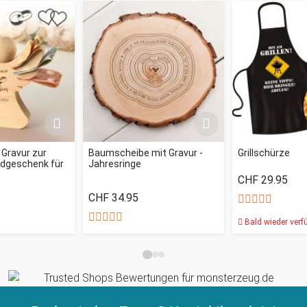
 Gravur zur
Baumscheibe mit Gravur -
Grillschürze
ldgeschenk für
Jahresringe
CHF 29.95
CHF 34.95
Bald wieder verf