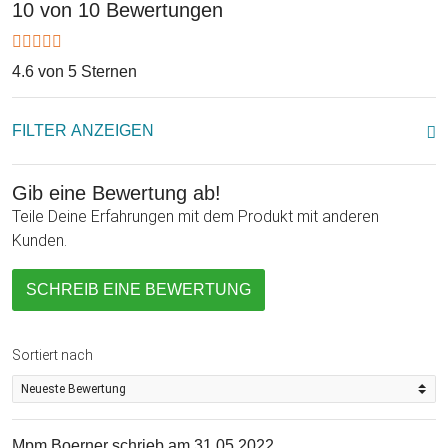
10 von 10 Bewertungen
Schublade der hellen Holzbox graviert. Wähle zusätzlich
eines unserer beiden Motive - die romantischen, ineinander
verschlungenen, Herzen oder die symbolträchtigen Ringe, die
4.6 von 5 Sternen
für die Ehe stehen. Die Magische IQ Box Hell zur Hochzeit ist
das ideale Hochzeitsgeschenk mit großem Erinnerungswert
FILTER ANZEIGEN
für das Ehepaar!
Gib eine Bewertung ab!
Teile Deine Erfahrungen mit dem Produkt mit anderen
Kunden.
SCHREIB EINE BEWERTUNG
Sortiert nach
Mpm Boerner
schrieb am 31.05.2022