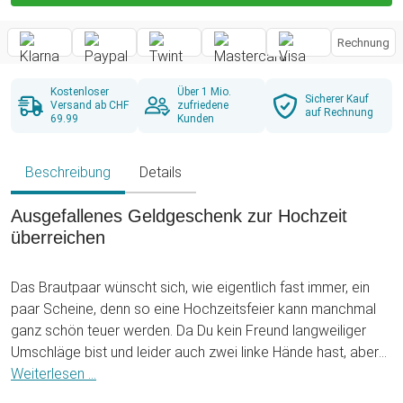
Rechnung
Kostenloser
Über 1 Mio.
Sicherer Kauf
Versand ab CHF
zufriedene
auf Rechnung
69.99
Kunden
Beschreibung
Details
Ausgefallenes Geldgeschenk zur Hochzeit
überreichen
Das Brautpaar wünscht sich, wie eigentlich fast immer, ein
paar Scheine, denn so eine Hochzeitsfeier kann manchmal
ganz schön teuer werden. Da Du kein Freund langweiliger
Umschläge bist und leider auch zwei linke Hände hast, aber
dennoch ein ausgefallenes Geldgeschenk überreichen
Weiterlesen ...
möchtest, haben wir die perfekte Lösung für Dich: