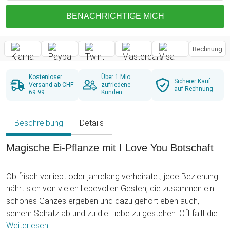
BENACHRICHTIGE MICH
Rechnung
Kostenloser
Über 1 Mio.
Sicherer Kauf
Versand ab CHF
zufriedene
auf Rechnung
69.99
Kunden
Beschreibung
Details
Magische Ei-Pflanze mit I Love You Botschaft
Ob frisch verliebt oder jahrelang verheiratet, jede Beziehung
nährt sich von vielen liebevollen Gesten, die zusammen ein
schönes Ganzes ergeben und dazu gehört eben auch,
seinem Schatz ab und zu die Liebe zu gestehen. Oft fällt dies
aber gerade Männern schwer, sie finden einfach nicht die
Weiterlesen ...