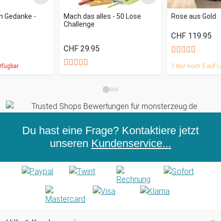
n Gedanke -
Mach das alles - 50 Lose
Rose aus Gold
Challenge
CHF 119.95
CHF 29.95
rfügbar
Nur noch 5 auf L
Du hast eine Frage? Kontaktiere jetzt
unseren
Kundenservice...