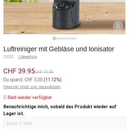
1
2
3
4
5
6
7
8
9
Luftreiniger mit Gebläse und Ionisator
1 Bewertung
CHF 39.95
CHF 44.95
Du sparst: CHF 5.00
(11.12%)
Preise inkl. MwSt. zzgl. Versandkosten
Bald wieder verfügbar
Benachrichtige mich, sobald das Produkt wieder auf
Lager ist.