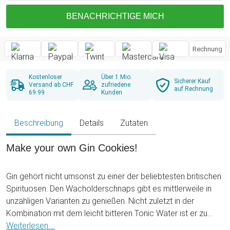
BENACHRICHTIGE MICH
Rechnung
Kostenloser
Über 1 Mio.
Sicherer Kauf
Versand ab CHF
zufriedene
auf Rechnung
69.99
Kunden
Beschreibung
Details
Zutaten
Make your own Gin Cookies!
Gin gehört nicht umsonst zu einer der beliebtesten britischen
Spirituosen: Den Wacholderschnaps gibt es mittlerweile in
unzähligen Varianten zu genießen. Nicht zuletzt in der
Kombination mit dem leicht bitteren Tonic Water ist er zu
seinem Ruhm gekommen. Ab sofort können alle Ginliebhaber
Weiterlesen ...