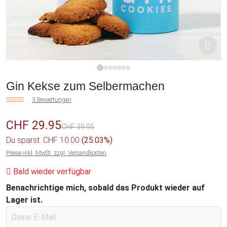
1
2
3
4
5
6
7
Gin Kekse zum Selbermachen
3 Bewertungen
CHF 29.95
CHF 39.95
Du sparst: CHF 10.00
(25.03%)
Preise inkl. MwSt. zzgl. Versandkosten
Bald wieder verfügbar
Benachrichtige mich, sobald das Produkt wieder auf
Lager ist.