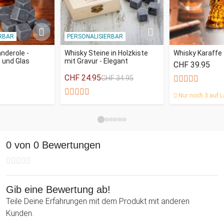
RBAR
PERSONALISIERBAR
nderole -
Whisky Steine in Holzkiste
Whisky Karaffe
 und Glas
mit Gravur - Elegant
CHF 39.95
CHF 24.95
CHF 34.95
Nur noch 3 auf L
0 von 0 Bewertungen
Gib eine Bewertung ab!
Teile Deine Erfahrungen mit dem Produkt mit anderen
Kunden.