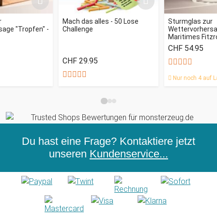
r
Mach das alles - 50 Lose
Sturmglas zur
age "Tropfen" -
Challenge
Wettervorhersag
Maritimes Fitz
CHF 54.95
CHF 29.95
Nur noch 4 auf L
Du hast eine Frage? Kontaktiere jetzt
unseren
Kundenservice...