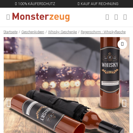
100% KÄUFERSCHUTZ
KAUF AUF RECHNUNG
MENÜ SCHLIESSEN
EN
Startseite
Geschenkideen
Whisky Geschenke
Regenschirm - Whiskyflasche