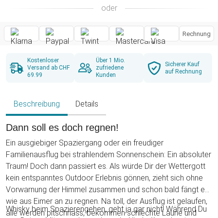
oder
Rechnung
Kostenloser
Über 1 Mio.
Sicherer Kauf
Versand ab CHF
zufriedene
auf Rechnung
69.99
Kunden
Beschreibung
Details
Dann soll es doch regnen!
Ein ausgiebiger Spaziergang oder ein freudiger
Familienausflug bei strahlendem Sonnenschein: Ein absoluter
Traum! Doch dann passiert es. Als würde Dir der Wettergott
kein entspanntes Outdoor Erlebnis gönnen, zieht sich ohne
Vorwarnung der Himmel zusammen und schon bald fängt es
wie aus Eimer an zu regnen. Na toll, der Ausflug ist gelaufen,
Whisky beim Spazierengehen, geht ja gar nicht! Während Du
alle werden pitschnass, bekommen schlechte Laune und