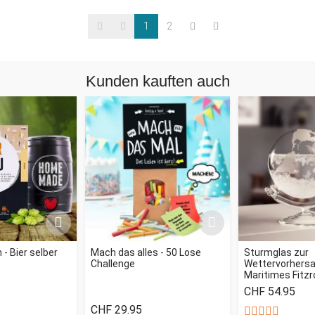
1
2
Kunden kauften auch
- Bier selber
Mach das alles - 50 Lose
Sturmglas zur
Challenge
Wettervorhersag
Maritimes Fitz
CHF 54.95
CHF 29.95