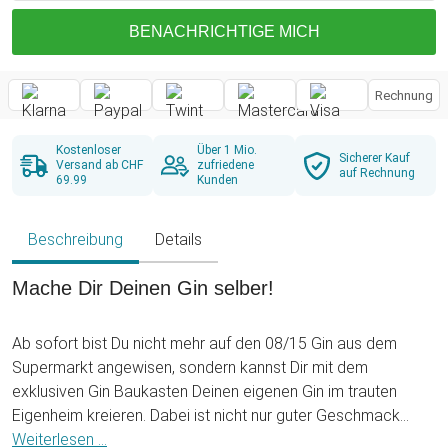
BENACHRICHTIGE MICH
Rechnung
Kostenloser
Über 1 Mio.
Sicherer Kauf
Versand ab CHF
zufriedene
auf Rechnung
69.99
Kunden
Beschreibung
Details
Mache Dir Deinen Gin selber!
Ab sofort bist Du nicht mehr auf den 08/15 Gin aus dem
Supermarkt angewisen, sondern kannst Dir mit dem
exklusiven Gin Baukasten Deinen eigenen Gin im trauten
Eigenheim kreieren. Dabei ist nicht nur guter Geschmack
gefragt, sondern auch viel Kreativität und Leidenschaft! Mit
Weiterlesen ...