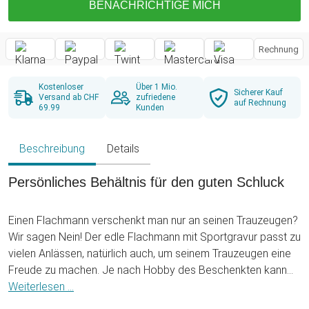
BENACHRICHTIGE MICH
Rechnung
Kostenloser
Über 1 Mio.
Sicherer Kauf
Versand ab CHF
zufriedene
auf Rechnung
69.99
Kunden
Beschreibung
Details
Persönliches Behältnis für den guten Schluck
Einen Flachmann verschenkt man nur an seinen Trauzeugen?
Wir sagen Nein! Der edle Flachmann mit Sportgravur passt zu
vielen Anlässen, natürlich auch, um seinem Trauzeugen eine
Freude zu machen. Je nach Hobby des Beschenkten kann
unser Flachmann persönlich graviert werden und wird so zu
Weiterlesen ...
einem ganz individuellen Behältnis, in dem der gute Schluck