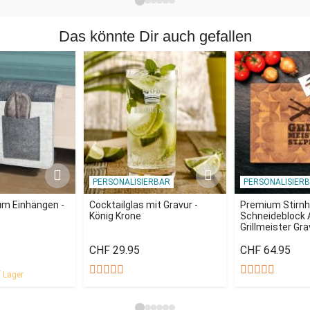
Das könnte Dir auch gefallen
PERSONALISIERBAR
PERSONALISIER
um Einhängen -
Cocktailglas mit Gravur -
Premium Stirnh
König Krone
Schneideblock 
Grillmeister Gra
CHF 29.95
CHF 64.95
 Lager