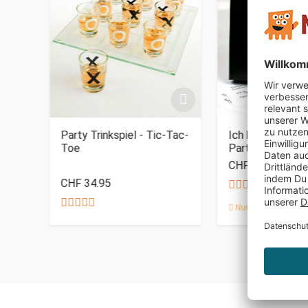
d
Party Trinkspiel - Tic-Tac-
Ich habe noch ni
Toe
Partyspiel
CHF 39.95
CHF 34.95
Nur noch 4 auf Lag