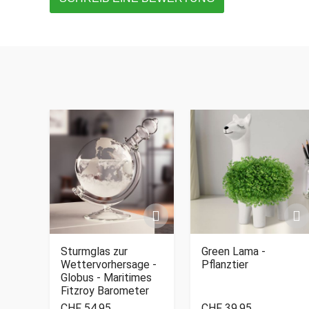
Sturmglas zur
Green Lama -
Wettervorhersage -
Pflanztier
Globus - Maritimes
Fitzroy Barometer
CHF 54.95
CHF 39.95