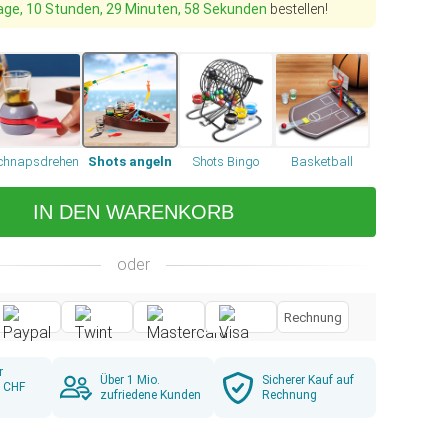
age, 10 Stunden, 29 Minuten, 57 Sekunden
bestellen!
chnapsdrehen
Shots angeln
Shots Bingo
Basketball
IN DEN WARENKORB
oder
Rechnung
r
Über 1 Mio.
Sicherer Kauf auf
b CHF
zufriedene Kunden
Rechnung