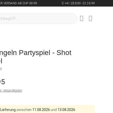
R VERSAND AB CHF 69.99
+41 (0) 800 - 22 26 99
ngeln Partyspiel - Shot
l
ng
95
gl. Versandkosten
 Lieferung
zwischen
11.08.2026
und
13.08.2026.