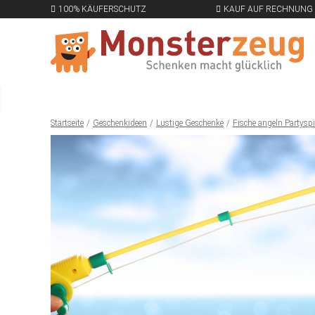
100% KÄUFERSCHUTZ
KAUF AUF RECHNUNG
Startseite
Geschenkideen
Lustige Geschenke
Fische angeln Partyspie