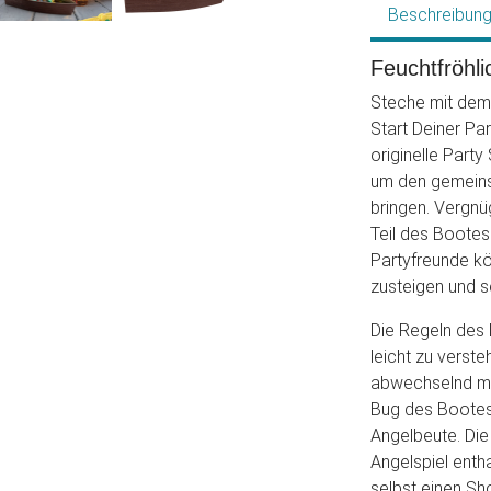
Beschreibun
Feuchtfröhl
Steche mit dem 
Start Deiner Pa
originelle Party
um den gemeins
bringen. Vergnü
Teil des Bootes 
Partyfreunde k
zusteigen und s
Die Regeln des 
leicht zu verst
abwechselnd mi
Bug des Bootes 
Angelbeute. Di
Angelspiel enth
selbst einen Sh