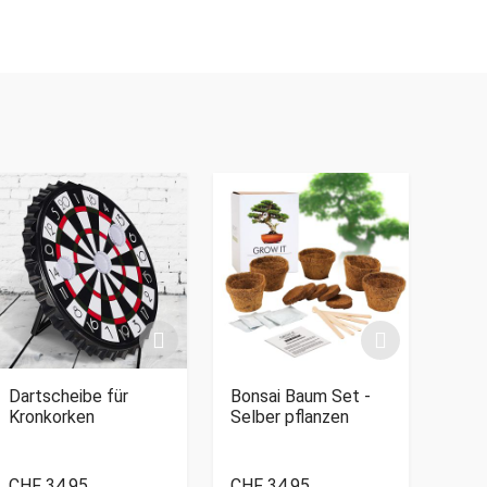
Dartscheibe für
Bonsai Baum Set -
Kronkorken
Selber pflanzen
CHF 34.95
CHF 34.95