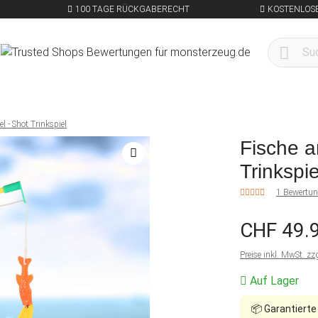
100 TAGE RÜCKGABERECHT
KOSTENLOSE
l - Shot Trinkspiel
Fische a
Trinkspie
1 Bewertu
CHF 49.
Preise inkl. MwSt. zz
Auf Lager
📦
Garantierte