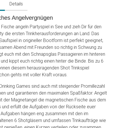
g
Details
iches Angelvergnügen
Fische angeln Partyspiel in See und zieh Dir für den
rty die ersten Trinkherausforderungen an Land. Das
 Saufspiel in origineller Bootform ist perfekt geeignet,
amen Abend mit Freunden so richtig in Schwung zu
gt euch mit den Schnapsglas Passagieren im hinteren
und kippt euch richtig einen hinter die Binde. Bis zu 6
önnen diesem herausragenden Shot Trinkspiel
chon gehts mit voller Kraft voraus.
Drinking Games sind auch mit steigender Promillezahl
ehen und garantieren den maximalen Spaßfaktor. Angelt
t der Magnetangel die magnetischen Fische aus dem
und erfüllt die Aufgaben von der Rückseite euer
e Aufgaben hängen eng zusammen mit den im
altenen 6 Shotgläsern und umfassen Trinkaufträge wie
ot genießen, einen Kurzen verteilen oder zusammen