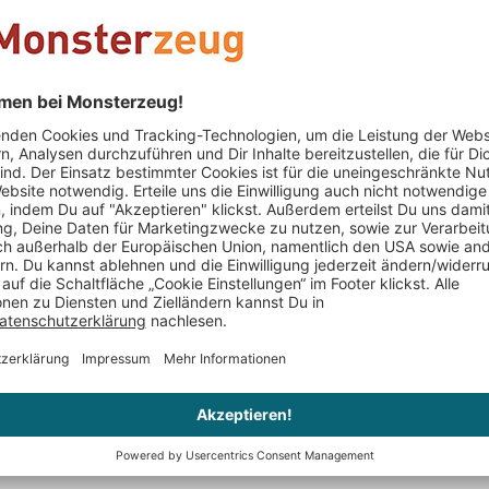
e -
Domino Schnapsgläser mit
Ja, Nein, V
Beleuchtung
Partyspiel
CHF 39.95
CHF 59.95
er
Nur noch 4 