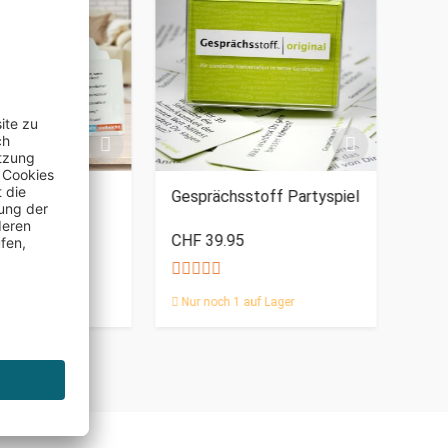
ielleicht -
Gesprächsstoff Partyspiel
Bier
Mag
CHF 39.95
CHF
auf Lager
Nur noch 1 auf Lager