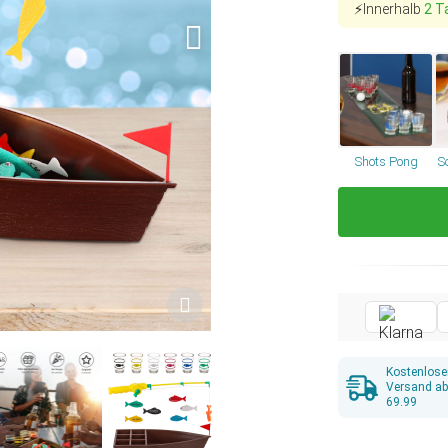
⚡Innerhalb
2 T
Shots Pong
S
Kostenlose
Versand a
69.99