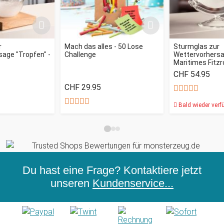
r
Mach das alles - 50 Lose
Sturmglas zur
age "Tropfen" -
Challenge
Wettervorhersag
Maritimes Fitz
CHF 54.95
CHF 29.95
Bald wieder verf
Du hast eine Frage? Kontaktiere jetzt
unseren
Kundenservice...