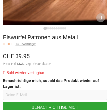
1
2
3
4
5
6
7
8
9
10
Eiswürfel Patronen aus Metall
14 Bewertungen
CHF 39.95
Preise inkl. MwSt. zzgl. Versandkosten
Bald wieder verfügbar
Benachrichtige mich, sobald das Produkt wieder auf
Lager ist.
BENACHRICHTIGE MICH