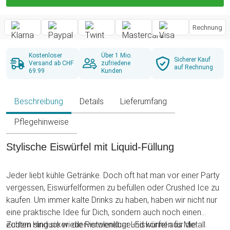
Rechnung
Kostenloser
Über 1 Mio.
Sicherer Kauf
Versand ab CHF
zufriedene
auf Rechnung
69.99
Kunden
Beschreibung
Details
Lieferumfang
Pflegehinweise
Stylische Eiswürfel mit Liquid-Füllung
Jeder liebt kühle Getränke. Doch oft hat man vor einer Party
vergessen, Eiswürfelformen zu befüllen oder Crushed Ice zu
kaufen. Um immer kalte Drinks zu haben, haben wir nicht nur
eine praktische Idee für Dich, sondern auch noch einen
echten Hingucker: die Pistolenkugel-Eiswürfel aus Metall.
Zudem sind sie wiederverwendbar und können für die