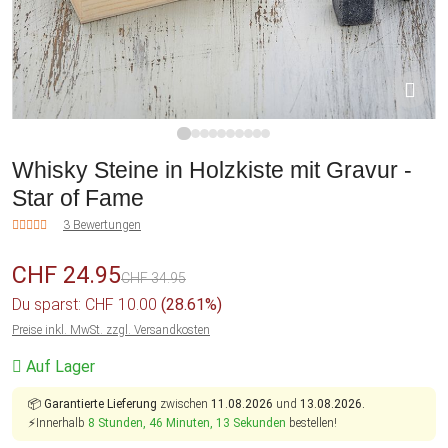
1
2
3
4
5
6
7
8
9
10
Whisky Steine in Holzkiste mit Gravur -
Star of Fame
3 Bewertungen
CHF 24.95
CHF 34.95
Du sparst: CHF 10.00
(28.61%)
Preise inkl. MwSt. zzgl. Versandkosten
Auf Lager
📦
Garantierte Lieferung
zwischen
11.08.2026
und
13.08.2026.
⚡Innerhalb
8 Stunden, 46 Minuten, 13 Sekunden
bestellen!