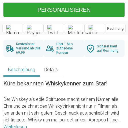
PERSONALISIEREN
Rechnung
Kostenloser
Über 1 Mio.
Sicherer Kauf
Versand ab CHF
zufriedene
auf Rechnung
69.99
Kunden
Beschreibung
Details
Küre bekannten Whiskykenner zum Star!
Der Whiskey als edle Spirituose macht seinem Namen alle
Ehre und zeichnet den Whiskytrinker nicht nur in Filmen als
jemanden mit sehr gutem Geschmack aus, schließlich wird
richtig guter Whisky nun mal pur getrunken. Apropos Filme,
mit unseren Whisky Steinen in Holzkiste mit Gravur - Star of
Weiterlesen ...