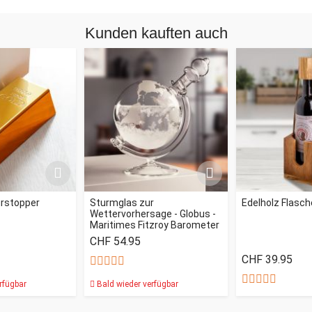
Kunden kauften auch
ürstopper
Sturmglas zur
Edelholz Flasc
Wettervorhersage - Globus -
Maritimes Fitzroy Barometer
CHF 54.95
CHF 39.95
rfügbar
Bald wieder verfügbar