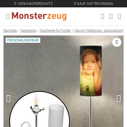
100% KÄUFERSCHUTZ
KAUF AUF RECHNUNG
MENÜ SCHLIESSEN
EN
Startseite
Geschenke
Geschenke für Kinder
Design Fotolampe - personalisiert
PERSONALISIERBAR