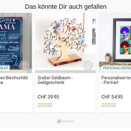
Das könnte Dir auch gefallen
Deinem persönlichen Wunschbild bedruckt. Ob ein tolles
Portrait, ein glückliches (Hochzeits-)Pärchen, eine schöne
Urlaubsimpression oder eine ganz andere Idee: Du
bestimmst! Dein schönstes Foto leuchtet daheim 360° bei
stimmungsvollem Licht. Und falls Dir im Nachhinein noch eine
weitere schöne Idee kommt, liefern wir Dir eine unbedruckte
Folie zusätzlich mit! Dann kannst Du auf Wunsch daheim
sogar eine zweite Variante drucken.
RBAR
PERSONALISIER
Die stylische Tischlampe ist mit einem standfesten Fuß aus
hochwertigem Edelstahl gefertigt. Dabei ist sie sogar
tes Blechschild
Großer Geldbaum -
Personalisierte
ma
Geldgeschenk
- Portrait
schonend zu Deinen Möbeln, denn die gepolsterte Unterseite
der Leuchte verhindert Kratzer.
CHF 39.95
CHF 54.95
Die kreative Design Fotolampe verschönert Dein Zuhause
und ist als einzigartige Lichtquelle ein persönliches Geschenk
zu vielen Anlässen. Lasse sie zum Beispiel für Deine Eltern
personalisieren mit einem schönen Bild der Kinder, wähle das