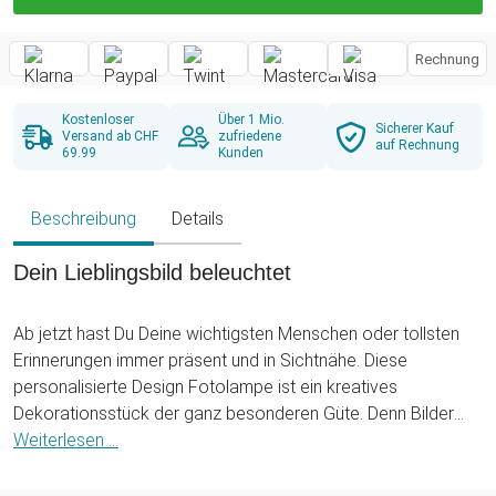
Rechnung
Kostenloser
Über 1 Mio.
Sicherer Kauf
Versand ab CHF
zufriedene
auf Rechnung
69.99
Kunden
Beschreibung
Details
Dein Lieblingsbild beleuchtet
Ab jetzt hast Du Deine wichtigsten Menschen oder tollsten
Erinnerungen immer präsent und in Sichtnähe. Diese
personalisierte Design Fotolampe ist ein kreatives
Dekorationsstück der ganz besonderen Güte. Denn Bilder
sagen bekanntlich mehr als Worte...
Weiterlesen ...
Von uns gestaltet - von Dir erdacht: Die Fotolampe wird mit