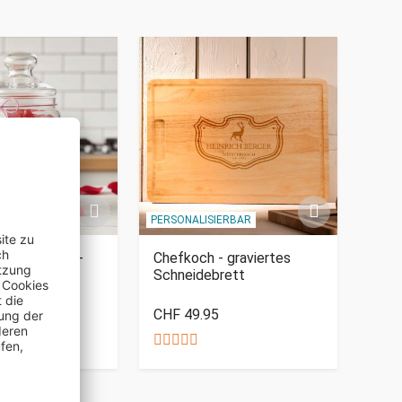
IERBAR
PERSONALISIERBAR
PERSO
 mit Gravur -
Chefkoch - graviertes
Ecoc
Schneidebrett
CHF 49.95
CHF