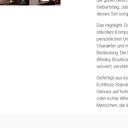
die guten Gesch
Geburtstag, Jub
dieses Set sorgt
Das Highlight: 
stilvolles Kom
persönlichen Un
Charakter und 
Bedeutung. Die 
Whisky, Bourbon
serviert, versteh
Gefertigt aus k
Echtholz-Stände
Genuss auf hoh
oder echte Whis
Menschen, die l