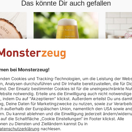
Das könnte Dir auch gefallen
PERSONALISIERBAR
PERSONALIS
 Gravur -
Bierglas mit Gravur - Noch
Bonbonglas
eins
Gönn Dir
CHF 29.95
CHF 39.95