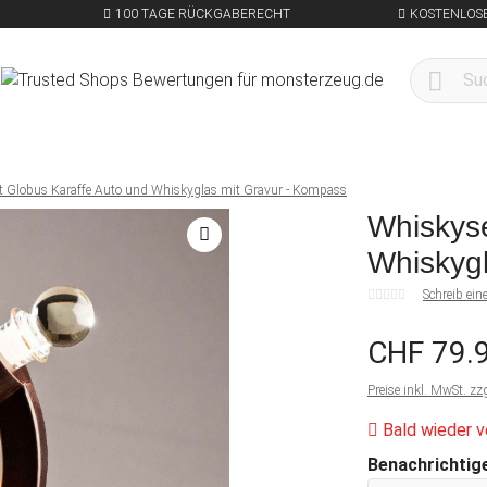
100 TAGE RÜCKGABERECHT
KOSTENLOSE
t Globus Karaffe Auto und Whiskyglas mit Gravur - Kompass
Whiskyse
Whiskygl
Schreib ei
CHF 79.
Preise inkl. MwSt. zz
Bald wieder v
Benachrichtige