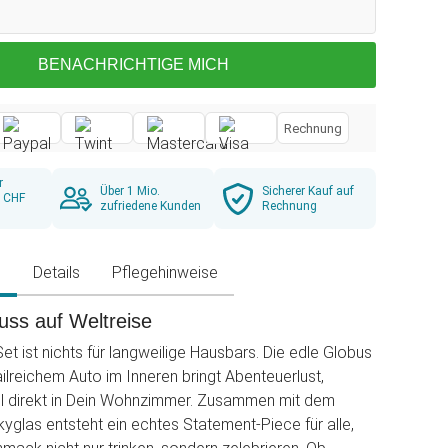
BENACHRICHTIGE MICH
Rechnung
r
Über 1 Mio.
Sicherer Kauf auf
b CHF
zufriedene Kunden
Rechnung
g
Details
Pflegehinweise
ss auf Weltreise
et ist nichts für langweilige Hausbars. Die edle Globus
ailreichem Auto im Inneren bringt Abenteuerlust,
il direkt in Dein Wohnzimmer. Zusammen mit dem
kyglas entsteht ein echtes Statement-Piece für alle,