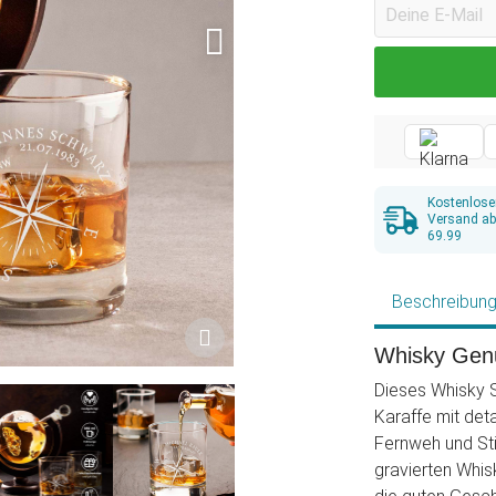
Kostenlose
Versand a
69.99
Beschreibun
Whisky Genu
Dieses Whisky S
Karaffe mit det
Fernweh und St
gravierten Whis