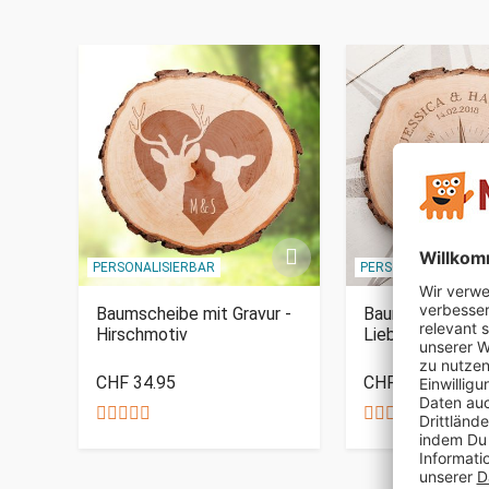
PERSONALISIERBAR
PERSONALISIERBAR
gel
Baumscheibe mit Gravur -
Baumscheibe mit
Hirschmotiv
Liebeskompass
CHF 34.95
CHF 34.95