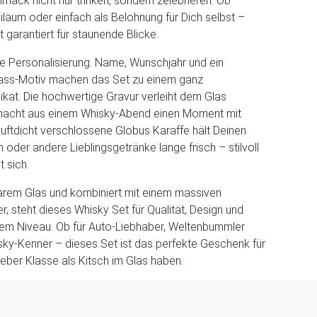
mack nicht nur trinken, sondern zelebrieren. Ob
iläum oder einfach als Belohnung für Dich selbst –
 garantiert für staunende Blicke.
Die Personalisierung. Name, Wunschjahr und ein
pass-Motiv machen das Set zu einem ganz
ikat. Die hochwertige Gravur verleiht dem Glas
macht aus einem Whisky-Abend einen Moment mit
luftdicht verschlossene Globus Karaffe hält Deinen
 oder andere Lieblingsgetränke lange frisch – stilvoll
t sich.
larem Glas und kombiniert mit einem massiven
r, steht dieses Whisky Set für Qualität, Design und
em Niveau. Ob für Auto-Liebhaber, Weltenbummler
ky-Kenner – dieses Set ist das perfekte Geschenk für
ieber Klasse als Kitsch im Glas haben.