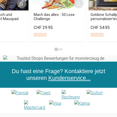
sch und
Mach das alles - 50 Lose
Goldene Schallp
mit Mauspad
Challenge
personalisiertes
CHF 29.95
CHF 54.95
Du hast eine Frage? Kontaktiere jetzt
unseren
Kundenservice...