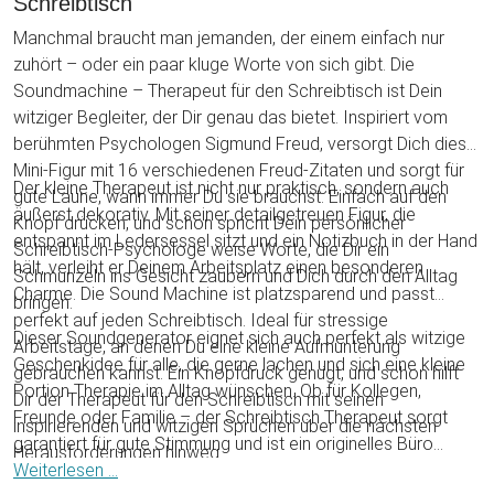
Schreibtisch
Manchmal braucht man jemanden, der einem einfach nur
zuhört – oder ein paar kluge Worte von sich gibt. Die
Soundmachine – Therapeut für den Schreibtisch ist Dein
witziger Begleiter, der Dir genau das bietet. Inspiriert vom
berühmten Psychologen Sigmund Freud, versorgt Dich diese
Mini-Figur mit 16 verschiedenen Freud-Zitaten und sorgt für
Der kleine Therapeut ist nicht nur praktisch, sondern auch
gute Laune, wann immer Du sie brauchst. Einfach auf den
äußerst dekorativ. Mit seiner detailgetreuen Figur, die
Knopf drücken, und schon spricht Dein persönlicher
entspannt im Ledersessel sitzt und ein Notizbuch in der Hand
Schreibtisch-Psychologe weise Worte, die Dir ein
hält, verleiht er Deinem Arbeitsplatz einen besonderen
Schmunzeln ins Gesicht zaubern und Dich durch den Alltag
Charme. Die Sound Machine ist platzsparend und passt
bringen.
perfekt auf jeden Schreibtisch. Ideal für stressige
Dieser Soundgenerator eignet sich auch perfekt als witzige
Arbeitstage, an denen Du eine kleine Aufmunterung
Geschenkidee für alle, die gerne lachen und sich eine kleine
gebrauchen kannst. Ein Knopfdruck genügt, und schon hilft
Portion Therapie im Alltag wünschen. Ob für Kollegen,
Dir der Therapeut für den Schreibtisch mit seinen
Freunde oder Familie – der Schreibtisch Therapeut sorgt
inspirierenden und witzigen Sprüchen über die nächsten
garantiert für gute Stimmung und ist ein originelles Büro
Herausforderungen hinweg.
Accessoire für jeden Schreibtisch. Einfach zu bedienen und
Weiterlesen ...