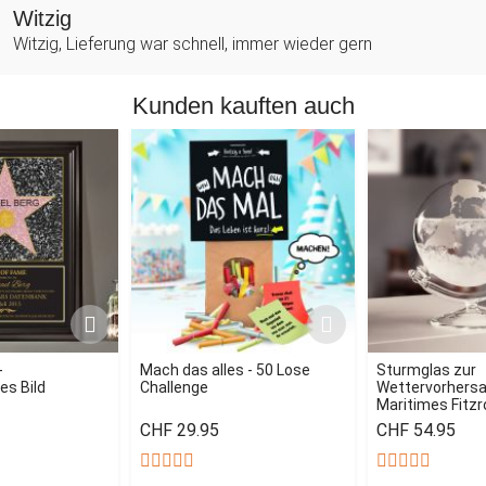
Witzig
Witzig, Lieferung war schnell, immer wieder gern
Kunden kauften auch
-
Mach das alles - 50 Lose
Sturmglas zur
es Bild
Challenge
Wettervorhersag
Maritimes Fitz
CHF 29.95
CHF 54.95