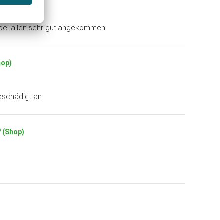
h bei allen sehr gut angekommen.
hop)
eschädigt an.
f (Shop)