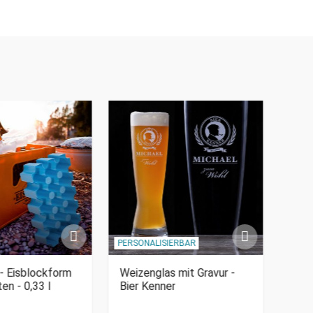
PERSONALISIERBAR
 - Eisblockform
Weizenglas mit Gravur -
Aufb
ten - 0,33 l
Bier Kenner
- Mi