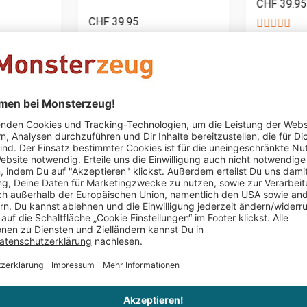
CHF 39.95
CHF 39.95
Nur noch 1 
Angelika
schrieb am 12.07.2017
Verifizierter Kauf (Shop)
Supper
Ist sehr gut angekommen beim Beschenkten
Thomasadam
schrieb am 28.12.2016
Verifizierter Kauf (S