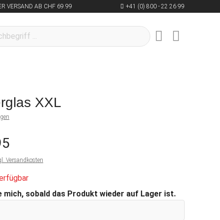
R VERSAND AB CHF 69.99
+41 (0) 800 - 22 26 99
erglas XXL
ngen
95
gl. Versandkosten
erfügbar
 mich, sobald das Produkt wieder auf Lager ist.