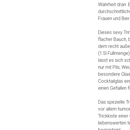
Wahrheit dran. 
durchschnittlic
Frauen und Bier.
Dieses sexy Tri
flacher Bauch, 
dem recht außer
(1.5l Füllmenge)
lässt es sich s
nur mit Pils, We
besondere Glas 
Cocktailglas ei
einen Gefallen 
Das spezielle T
vor allem humor
Trickkiste einer
liebenswerten 
begeistern!