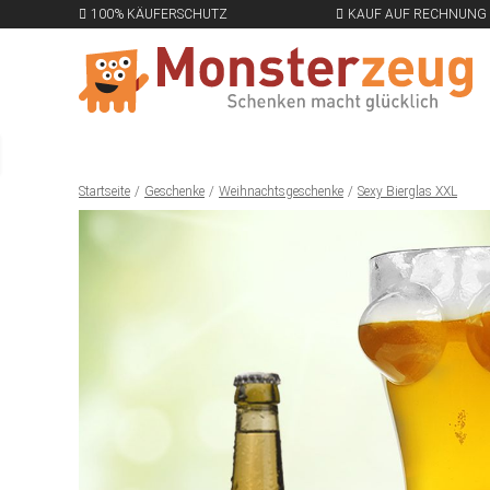
100% KÄUFERSCHUTZ
KAUF AUF RECHNUNG
Startseite
Geschenke
Weihnachtsgeschenke
Sexy Bierglas XXL