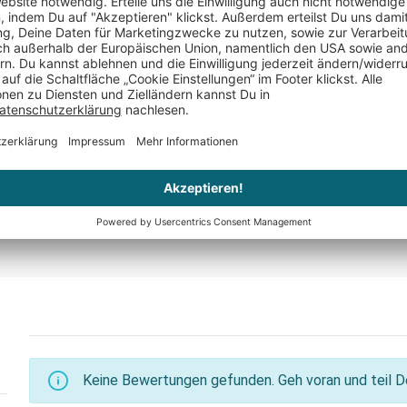
l
Bierglas mit Gravur für den
Grillbrand
besten Papa
CHF 29.95
CHF 34.95
Keine Bewertungen gefunden. Geh voran und teil De