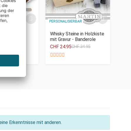
PERSONALISIERBAR
PERSO
eisen
Whisky Steine in Holzkiste
Pers
mit Gravur - Banderole
Ste
CHF 24.95
CHF
CHF 34.95
ine Erkenntnisse mit anderen.