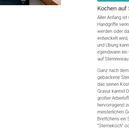
Kochen auf 
Aller Anfang ist
Handgriffe verin
werden oder da
entwickelt wird,
und Übung kann
irgendwann ein 
auf Sternniveau
Ganz nach dem M
gebackene Ster
das seinen Köst
Gravur kannst D
großer Arbeitsfl
hervorragend zu
meisterlichen Ge
Brettchens ein 
"Sternekoch" od