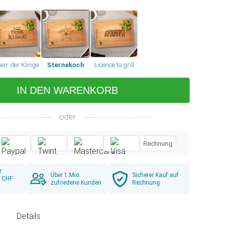
err der Klinge
Sternekoch
Licence to grill
IN DEN WARENKORB
oder
Rechnung
r
Über 1 Mio.
Sicherer Kauf auf
b CHF
zufriedene Kunden
Rechnung
g
Details