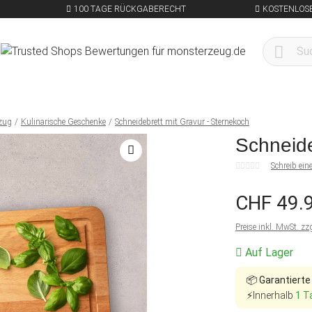
100 TAGE RÜCKGABERECHT
KOSTENLOSE
zug
Kulinarische Geschenke
Schneidebrett mit Gravur - Sternekoch
Schneide
Schreib ei
CHF 49.
Preise inkl. MwSt. zz
Auf Lager
📦
Garantierte
⚡Innerhalb
1 T