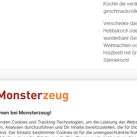
Köchin die verd
geschmackvolle
Verschenke das 
Hobbykoch oder 
wunderbare Ges
Weihnachten od
Holzbrett mit 
Sternekoch!
Das könnte Dir auch gefallen