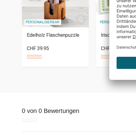
PERSONALISIERBAR
PERSONALISIERBAR
 -
Edelholz Flaschenpuzzle
Irischer Lordtite
CHF 39.95
CHF 74.95
0 von 0 Bewertungen