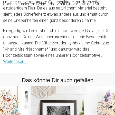
um eine ganz besondere Geschenkidee zur Hochzeit mit
doch mit unserem Schieferherz mit Gravur - Mr and Mrs.
einzigartigem Flair: Da es aus natürlichem Material besteht,
sieht jedes Schieferherz etwas anders aus und erhält durch
seine Unebenheiten einen ganz besonderen Charme.
Einzigartig wird es erst durch die hochwertige Gravur, die Du
ganz nach Deinen Wünschen individuell auf die Beschenkten
anpassen kannst. Die Mitte ziert der symbolische Schriftzug
"Mr and Mrs *Nachname*" und darunter wird das
Hochzeitsdatum sowie eines unserer Hochzeitsmotive
graviert. Überreiche dem Paar ein persönliches Geschenk zur
Weiterlesen ...
Hochzeit oder auch zum Hochzeitstag.
Das könnte Dir auch gefallen