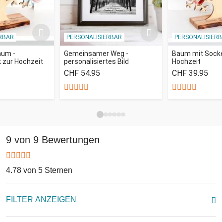
RBAR
PERSONALISIERBAR
PERSONALISIER
aum -
Gemeinsamer Weg -
Baum mit Sockel
 zur Hochzeit
personalisiertes Bild
Hochzeit
CHF 54.95
CHF 39.95
9 von 9 Bewertungen
4.78 von 5 Sternen
FILTER ANZEIGEN