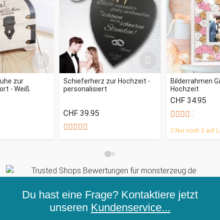
ruhe zur
Schieferherz zur Hochzeit -
Bilderrahmen G
rt - Weiß
personalisiert
Hochzeit
CHF 34.95
CHF 39.95
Nur noch 3 auf L
Du hast eine Frage? Kontaktiere jetzt
unseren
Kundenservice...