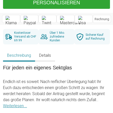
PERSONALISIEREN
Rechnung
Kostenloser
Über 1 Mio.
Sicherer Kauf
Versand ab CHF
zufriedene
auf Rechnung
69.99
Kunden
Beschreibung
Details
Für jeden ein eigenes Sektglas
Endlich ist es soweit. Nach reiflicher Überlegung habt Ihr
Euch dazu entschieden einen großen Schritt zu wagen: Ihr
werdet heiraten. Sobald der Antrag gestellt wurde, beginnt
das große Planen. Ihr wollt natürlich nichts dem Zufall
überlassen. Alles soll perfekt werden. Es gilt aber auch so
Weiterlesen ...
vieles zu beachten. Neben dem Kleid, der Torte und der