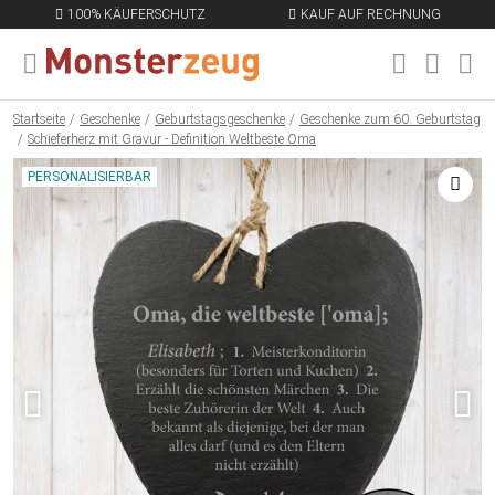
100% KÄUFERSCHUTZ
KAUF AUF RECHNUNG
MENÜ SCHLIESSEN
EN
Startseite
Geschenke
Geburtstagsgeschenke
Geschenke zum 60. Geburtstag
Schieferherz mit Gravur - Definition Weltbeste Oma
PERSONALISIERBAR