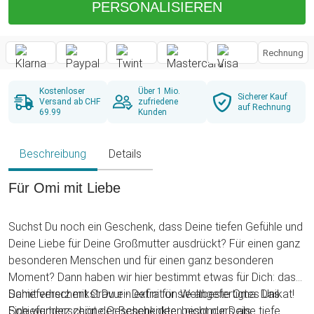
PERSONALISIEREN
Rechnung
Kostenloser
Über 1 Mio.
Sicherer Kauf
Versand ab CHF
zufriedene
auf Rechnung
69.99
Kunden
Beschreibung
Details
Für Omi mit Liebe
Suchst Du noch ein Geschenk, dass Deine tiefen Gefühle und
Deine Liebe für Deine Großmutter ausdrückt? Für einen ganz
besonderen Menschen und für einen ganz besonderen
Moment? Dann haben wir hier bestimmt etwas für Dich: das
Schieferherz mit Gravur - Definition Weltbeste Oma. Das
Damit verschenkst Du ein extra für sie angefertigtes Unikat!
Schieferherz zeigt der Beschenkten nicht nur Deine tiefe
Eine wunderschöne Geschenkidee, besonders als