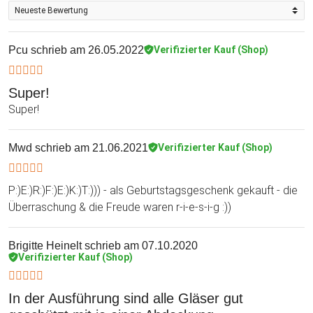
Stück beschenken möchtest, braucht es natürlich keinen
Anlass! Lege es einfach in den Warenkorb und es dauert
nicht lange, bist Du einen grandiosen Durchblick genießt!
Pcu
schrieb am 26.05.2022
Verifizierter Kauf (Shop)
Super!
Super!
Mwd
schrieb am 21.06.2021
Verifizierter Kauf (Shop)
P:)E:)R:)F:)E:)K:)T:))) - als Geburtstagsgeschenk gekauft - die
Überraschung & die Freude waren r-i-e-s-i-g :))
Brigitte Heinelt
schrieb am 07.10.2020
Verifizierter Kauf (Shop)
In der Ausführung sind alle Gläser gut