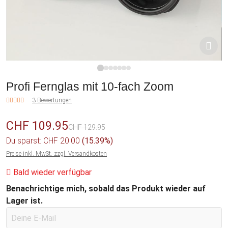
1
2
3
4
5
6
7
Profi Fernglas mit 10-fach Zoom
3 Bewertungen
CHF 109.95
CHF 129.95
Du sparst: CHF 20.00
(15.39%)
Preise inkl. MwSt. zzgl. Versandkosten
Bald wieder verfügbar
Benachrichtige mich, sobald das Produkt wieder auf
Lager ist.