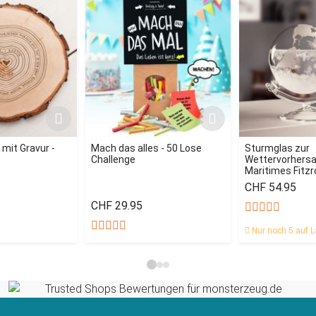
mit Gravur -
Mach das alles - 50 Lose
Sturmglas zur
Challenge
Wettervorhersag
Maritimes Fitz
CHF 54.95
CHF 29.95
Nur noch 5 auf L