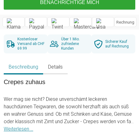
BENACHRICHTIGE MICH
Rechnung
Kostenloser
Über 1 Mio.
Sicherer Kauf
Versand ab CHF
zufriedene
auf Rechnung
69.99
Kunden
Beschreibung
Details
Crepes zuhaus
Wer mag sie nicht? Diese unverschämt leckeren
hauchdünnen Teigwaren, die sowohl herzhaft als auch süß
ein wahrer Genuss sind. Ob mit Schinken und Käse, Gemüse
oder klassisch mit Zimt und Zucker - Crepes werden von fast
jedem gern genascht und bei Gelegenheiten wie Jahrmarkt,
Weiterlesen ...
Weihnachtsmarkt und Konzerten gekauft. Aber wieso