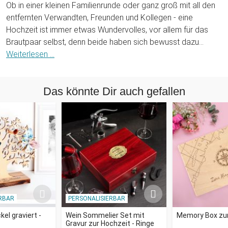
Ob in einer kleinen Familienrunde oder ganz groß mit all den
entfernten Verwandten, Freunden und Kollegen - eine
Hochzeit ist immer etwas Wundervolles, vor allem für das
Brautpaar selbst, denn beide haben sich bewusst dazu
entschlossen, den Rest ihres Lebens miteinander zu
Weiterlesen ...
verbringen. Zu solch einem einmaligen Ereignis gehört eben
auch ein entsprechendes Geschenk. Überreiche dem
Das könnte Dir auch gefallen
Brautpaar doch unser Personalisiertes Tassen Paar zur
Hochzeit - Bunt, das durch die persönliche Note zu einem
einzigartigen Sammlerstück wird!
Unser personalisiertes Tassen Set besteht aus zwei weißen
Tassen, die individuell für die Beschenkten gefertigt werden.
Diese werden passend zum Anlass mit einem Brautkleid und
einem Bräutigamanzug bedruckt. Damit ein bisschen Farbe
dazu kommt, ist der Hintergrund sowie die Namen des
RBAR
PERSONALISIERBAR
Paares samt Hochzeitsdatum in schönen Lila- und Blautönen
gestaltet. Teile uns dazu einfach die Namen der künftigen
el graviert -
Wein Sommelier Set mit
Memory Box zur
Gravur zur Hochzeit - Ringe
Eheleute sowie deren Hochzeitsdatum mit und schon