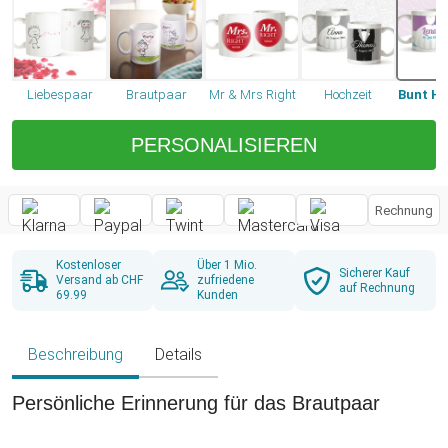
Liebespaar
Brautpaar
Mr & Mrs Right
Hochzeit
Bunt Ho
PERSONALISIEREN
Rechnung
Kostenloser
Über 1 Mio.
Sicherer Kauf
Versand ab CHF
zufriedene
auf Rechnung
69.99
Kunden
Beschreibung
Details
Persönliche Erinnerung für das Brautpaar