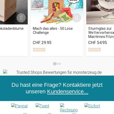
okoladenblume
Mach das alles - 50 Lose
Sturmglas zur
Challenge
Wettervorhersag
Maritimes Fitz
CHF 29.95
CHF 54.95
Du hast eine Frage? Kontaktiere jetzt
unseren
Kundenservice...