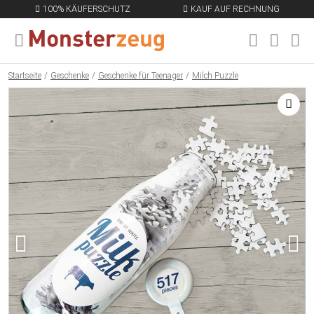
100% KÄUFERSCHUTZ
KAUF AUF RECHNUNG
MENÜ SCHLIESSEN
EN
Startseite
Geschenke
Geschenke für Teenager
Milch Puzzle