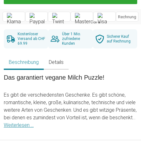
Rechnung
Kostenloser
Über 1 Mio.
Sicherer Kauf
Versand ab CHF
zufriedene
auf Rechnung
69.99
Kunden
Beschreibung
Details
Das garantiert vegane Milch Puzzle!
Es gibt die verschiedensten Geschenke. Es gibt schöne,
romantische, kleine, große, kulinarische, technische und viele
weitere Arten von Geschenken. Und es gibt witzige Präsente,
bei denen es zumindest von Vorteil ist, wenn die beschenkte
Person über eine ordentliche Portion Humor verfügt. Zu
Weiterlesen ...
diesen Geschenken gehört das Milch Puzzle!