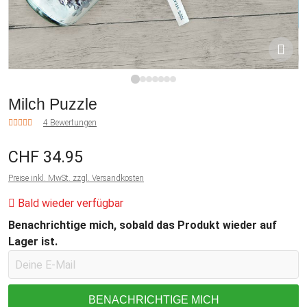
1
2
3
4
5
6
7
Milch Puzzle
4 Bewertungen
CHF 34.95
Preise inkl. MwSt. zzgl. Versandkosten
Bald wieder verfügbar
Benachrichtige mich, sobald das Produkt wieder auf
Lager ist.
BENACHRICHTIGE MICH