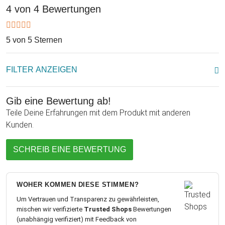
Präsent, sondern ein Puzzle mit einem extrem hohen
4 von 4 Bewertungen
Schwierigkeitsgrad! Verschenke das Milch Puzzle als kleines
Nebengeschenk zu Weihnachten, zum Geburtstag oder
verschenke es als Mitbringsel, wenn Du etwa zu einer Party
5 von 5 Sternen
eingeladen wurdest.
FILTER ANZEIGEN
Gib eine Bewertung ab!
Teile Deine Erfahrungen mit dem Produkt mit anderen
Kunden.
SCHREIB EINE BEWERTUNG
WOHER KOMMEN DIESE STIMMEN?
Um Vertrauen und Transparenz zu gewährleisten,
mischen wir verifizierte
Trusted Shops
Bewertungen
(unabhängig verifiziert) mit Feedback von