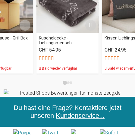
use - Grill Box
Kuscheldecke -
Kissen Lieblin
Lieblingsmensch
CHF 54.95
CHF 24.95
rfügbar
Bald wieder verfügbar
Bald wieder verf
Du hast eine Frage? Kontaktiere jetzt
unseren
Kundenservice...