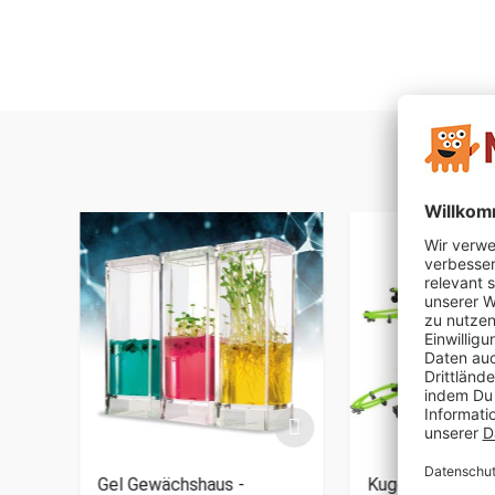
 UV
Gel Gewächshaus -
Kugelbahn mit L