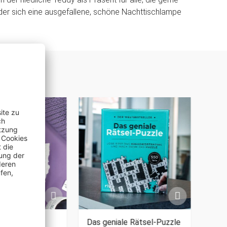
er sich eine ausgefallene, schöne Nachttischlampe
en - Lama
Das geniale Rätsel-Puzzle
Fußb