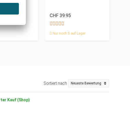
r
Fing
CHF 39.95
CHF
CHF 49.95
Nur noch 5 auf Lager
Nur 
Sortiert nach
rter Kauf (Shop)