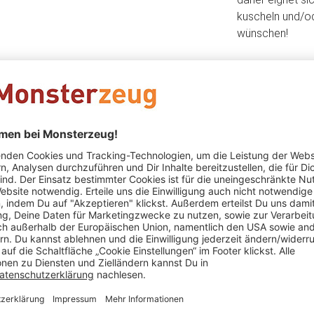
kuscheln und/od
wünschen!
Das könnte Dir auch gefallen
SALE
SALE
ooping -
3D Puzzle - Zuckerwürfel
Wärmekiss