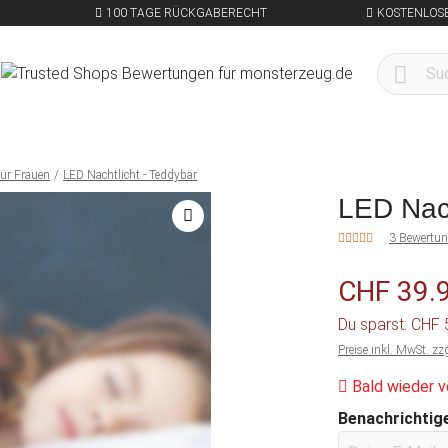
100 TAGE RÜCKGABERECHT
KOSTENLOSE
ür Frauen
LED Nachtlicht - Teddybär
LED Nach
3 Bewertu
CHF 39.
Du sparst: CHF
Preise inkl. MwSt. zz
Bald wieder v
Benachrichtige