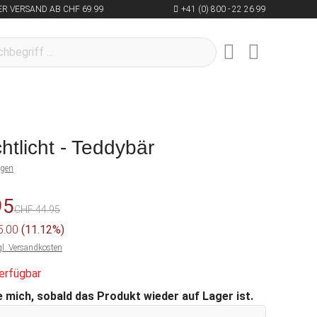
R VERSAND AB CHF 69.99
+41 (0) 800 - 22 26 99
tlicht - Teddybär
ngen
95
CHF 44.95
 5.00
(11.12%)
gl. Versandkosten
erfügbar
 mich, sobald das Produkt wieder auf Lager ist.