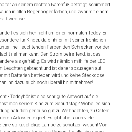
alter an seinem rechten Bärenfuß betätigt, schimmert
 Bauch in allen Regenbogenfarben, und zwar mit einem
Farbwechsel!
andelt es sich hier nicht um einen normalen Teddy. Er
esondere für Kinder, da er ihnen mit seiner fröhlichen
unten, hell leuchtenden Farben den Schrecken vor der
Nacht nehmen kann. Den Strom betreffend, ist das
 andere als gefräßig. Es wird nämlich mithilfe der LED-
m Leuchten gebracht und ist daher sozusagen auf
er mit Batterien betrieben wird und keine Steckdose
man ihn dazu auch noch überall hin mitnehmen!
cht - Teddybär ist eine sehr gute Antwort auf die
enkt man seinem Kind zum Geburtstag? Wobei es sich
dung natürlich genauso gut zu Weihnachten, zu Ostern
nderen Anlässen eignet. Es gibt aber auch viele
e eine so kuschelige Lampe zu schätzen wissen! Von
h der niedliche Teddy als Präsent für alle, die gerne