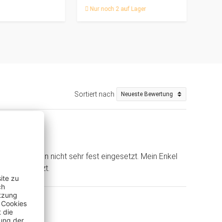
Nur noch 2 auf Lager
Nur 
Sortiert nach
d Shops)
und…
sind die Augen nicht sehr fest eingesetzt. Mein Enkel
der eingesetzt.
(Shop)