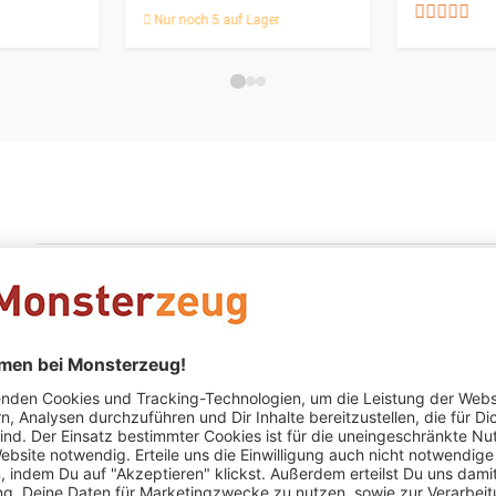
Nur noch 5 auf Lager
Anonym
schrieb am 29.07.2024
Verifizierter Kauf (Truste
Mein 2 Jähriger Enkel liebt diesen H
Mein 2 Jähriger Enkel liebt diesen Hund absolut sehr. Leider 
hat eins rausgezogen. Ich habe es mit Super Haftkleber wie
Klaus Schrantz
schrieb am 23.11.2020
Verifizierter Kauf 