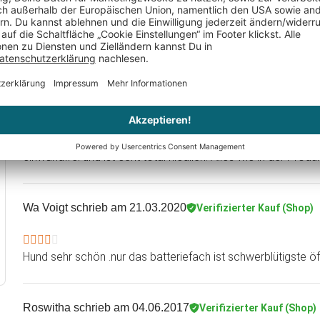
hat sehr gut ausgesehen und wird mit Sicherheit gefallen
Stella M.
schrieb am 30.05.2020
Verifizierter Kauf (Shop)
Total süß!
Habe diesen Hund meiner Mutter geschenkt, da wir kürzlich
das kein Lebewesen aus Fleisch und Blut ist, hat sie total ges
einwandfrei und ist echt total niedlich. Alles wie in der Pr
Wa Voigt
schrieb am 21.03.2020
Verifizierter Kauf (Shop)
Hund sehr schön .nur das batteriefach ist schwerblütigste ö
Roswitha
schrieb am 04.06.2017
Verifizierter Kauf (Shop)