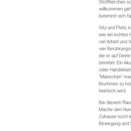
Stofftierchen so
willkommen gehe
benimmt sich fa
Sitz und Platz, k
wie ein echtes 
viel Arbeit und
vier Berührung
die er auf Deine
bereitet. Ein A
oder Händeklats
"Männchen" mach
Brummen zu höre
hektisch wird.
Bei diesem fla
Mache den Hund
Zuhause noch l
Bewegung und 