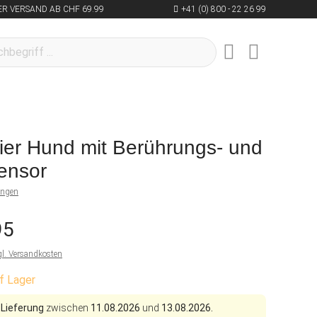
R VERSAND AB CHF 69.99
+41 (0) 800 - 22 26 99
ier Hund mit Berührungs- und
ensor
ungen
95
gl. Versandkosten
f Lager
 Lieferung
zwischen
11.08.2026
und
13.08.2026.