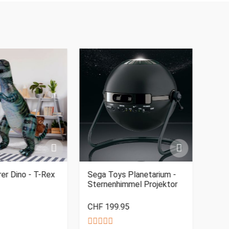
er Dino - T-Rex
Sega Toys Planetarium -
Kusc
Sternenhimmel Projektor
Berü
Akus
CHF 199.95
CHF