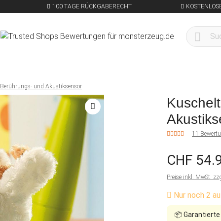
100 TAGE RÜCKGABERECHT
KOSTENLOSE
 Berührungs- und Akustiksensor
Kuschelt
Akustiks
11 Bewert
CHF 54.
Preise inkl. MwSt. zz
Nur noch 2 au
📦
Garantierte