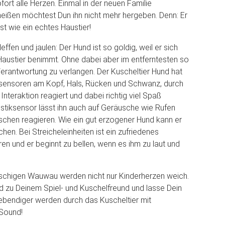
fort alle Herzen. Einmal in der neuen Familie
ißen möchtest Dun ihn nicht mehr hergeben. Denn: Er
st wie ein echtes Haustier!
leffen und jaulen: Der Hund ist so goldig, weil er sich
Haustier benimmt. Ohne dabei aber im entferntesten so
 Verantwortung zu verlangen. Der Kuscheltier Hund hat
ssensoren am Kopf, Hals, Rücken und Schwanz, durch
 Interaktion reagiert und dabei richtig viel Spaß
kustiksensor lässt ihn auch auf Geräusche wie Rufen
chen reagieren. Wie ein gut erzogener Hund kann er
en. Bei Streicheleinheiten ist ein zufriedenes
n und er beginnt zu bellen, wenn es ihm zu laut und
uschigen Wauwau werden nicht nur Kinderherzen weich.
 zu Deinem Spiel- und Kuschelfreund und lasse Dein
ebendiger werden durch das Kuscheltier mit
Sound!