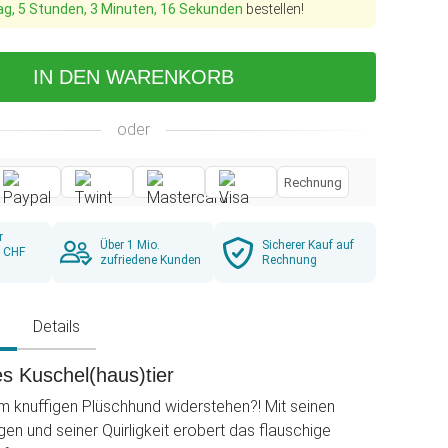
ag, 5 Stunden, 3 Minuten, 15 Sekunden
bestellen!
IN DEN WARENKORB
oder
Rechnung
r
Über 1 Mio.
Sicherer Kauf auf
b CHF
zufriedene Kunden
Rechnung
g
Details
es Kuschel(haus)tier
 knuffigen Plüschhund widerstehen?! Mit seinen
en und seiner Quirligkeit erobert das flauschige