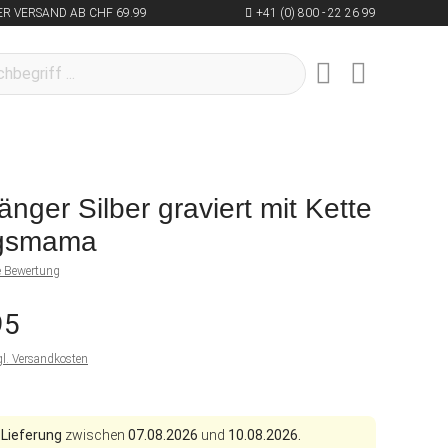
R VERSAND AB CHF 69.99
+41 (0) 800 - 22 26 99
nger Silber graviert mit Kette
ingsmama
ne Bewertung
95
gl. Versandkosten
 Lieferung
zwischen
07.08.2026
und
10.08.2026.