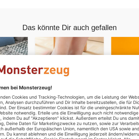
Das könnte Dir auch gefallen
sche
Mikrowellen Hausschuhe
Original D
Box
CHF 39.95