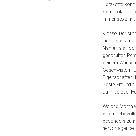
Herzkette konzi
Schmuck aus ho
immer stolz mit
Klasse! Der silb
Lieblingsmama i
Namen als Tocht
geschultes Pers
deinem Wunsch! 
Geschwistern. U
Eigenschaften, 
Beste Freundin"
Du mit dieser Ha
Welche Mama wür
einem liebevoll
besonders zum 
hervorragende 