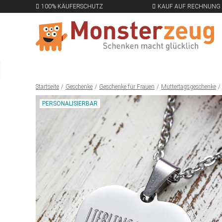
100% KÄUFERSCHUTZ
KAUF AUF RECHNUNG
Startseite
Geschenke
Geschenke für Frauen
Muttertagsgeschenke
PERSONALISIERBAR