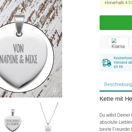
⚡Innerhalb
4 S
Kostenlose
Versand a
69.99
Beschreibun
Kette mit He
Du willst Deiner
absolute Liebli
beste Freundin 