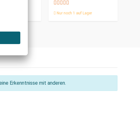
CHF
Nur noch 1 auf Lager
ine Erkenntnisse mit anderen.