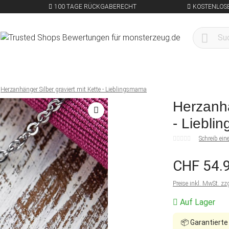
100 TAGE RÜCKGABERECHT
KOSTENLOSE
Herzanhänger Silber graviert mit Kette - Lieblingsmama
Herzanhä
- Liebl
Schreib ei
CHF 54.
Preise inkl. MwSt. zz
Auf Lager
📦
Garantierte