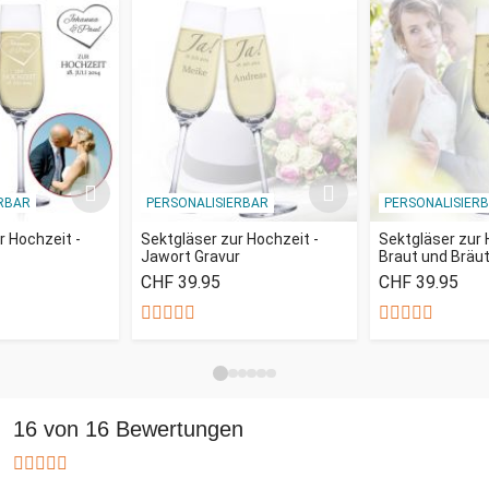
RBAR
PERSONALISIERBAR
PERSONALISIER
r Hochzeit -
Sektgläser zur Hochzeit -
Sektgläser zur 
Jawort Gravur
Braut und Bräu
CHF 39.95
CHF 39.95
16 von 16 Bewertungen