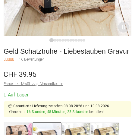
1
2
3
4
5
6
7
8
9
10
11
12
13
Geld Schatztruhe - Liebestauben Gravur
16 Bewertungen
CHF 39.95
Preise inkl. MwSt. zzgl. Versandkosten
Auf Lager
📦
Garantierte Lieferung
zwischen
08.08.2026
und
10.08.2026.
⚡Innerhalb
16 Stunden, 48 Minuten, 22 Sekunden
bestellen!