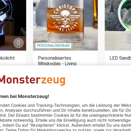
PERSONALISIERBAR
ekolicht
Personalisiertes
LED Sandb
Whiskyglas - Living
Legend Totenkopf
CHF 29.95
CHF 39.95