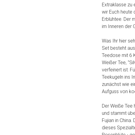
Extraklasse zu 
wir Euch heute 
Erblühtee. Der 
im Inneren der G
Was Ihr hier se
Set besteht aus 
Teedose mit 6 Ku
Weißer Tee, "Si
verfeinert ist. 
Teekugeln ins I
zunächst wie ei
Aufguss von ko
Der Weiße Tee 
und stammt übe
Fujian in China.
dieses Spezialt
Rosenblüte - ge