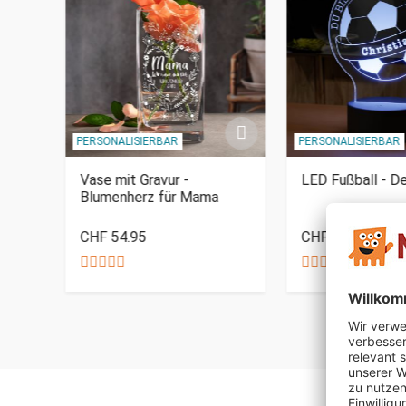
PERSONALISIERBAR
PERSONALISIERBAR
roma
Vase mit Gravur -
LED Fußball - D
Blumenherz für Mama
CHF 54.95
CHF 49.95