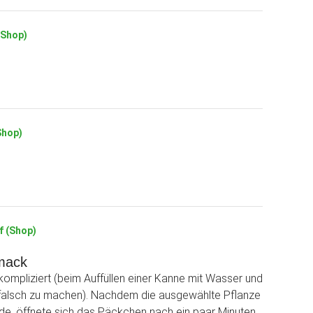
(Shop)
Shop)
f (Shop)
hmack
kompliziert (beim Auffüllen einer Kanne mit Wasser und
el falsch zu machen). Nachdem die ausgewählte Pflanze
de, öffnete sich das Päckchen nach ein paar Minuten