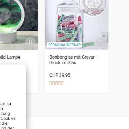
PERSONALISIERBAR
PERSO
ild Lampe
Bonbonglas mit Gravur -
Holz
Glück im Glas
Bes
CHF 39.95
CHF