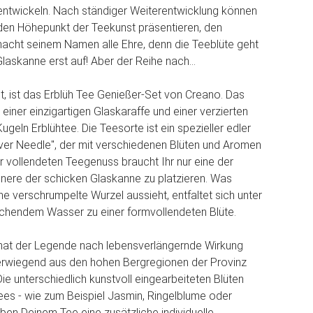
entwickeln. Nach ständiger Weiterentwicklung können
den Höhepunkt der Teekunst präsentieren, den
macht seinem Namen alle Ehre, denn die Teeblüte geht
laskanne erst auf! Aber der Reihe nach...
ht, ist das Erblüh Tee Genießer-Set von Creano. Das
einer einzigartigen Glaskaraffe und einer verzierten
geln Erblühtee. Die Teesorte ist ein spezieller edler
lver Needle", der mit verschiedenen Blüten und Aromen
Für vollendeten Teegenuss braucht Ihr nur eine der
nnere der schicken Glaskanne zu platzieren. Was
ne verschrumpelte Wurzel aussieht, entfaltet sich unter
chendem Wasser zu einer formvollendeten Blüte.
hat der Legende nach lebensverlängernde Wirkung
rwiegend aus den hohen Bergregionen der Provinz
 Die unterschiedlich kunstvoll eingearbeiteten Blüten
ees - wie zum Beispiel Jasmin, Ringelblume oder
ben Deinem Tee eine zusätzliche individuelle