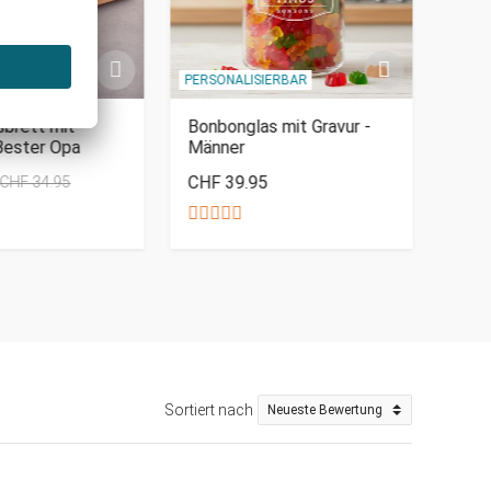
PERSONALISIERBAR
PERSO
sbrett mit
Bonbonglas mit Gravur -
Kop
Bester Opa
Männer
CHF 39.95
CHF
CHF 34.95
Sortiert nach