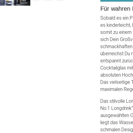
Für wahren
Sobald es ein P
es kinderleicht
somit zu einem 
sich Dein Großv
schmackhaften 
überreichst Du 
entspannt zurü
Cocktailglas mi
absoluten Hoch
Das vielseitige 
maximalen Rege
Das stilvolle Lo
No.1 Longdrink"
ausgewählten G
liegt das Wass
schmalen Desig