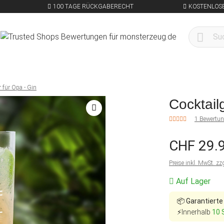
100 TAGE RÜCKGABERECHT
KOSTENLOSE
 für Opa - Gin
Cocktail
1 Bewertu
CHF 29.
Preise inkl. MwSt. zz
Auf Lager
📦
Garantierte
⚡Innerhalb
10 