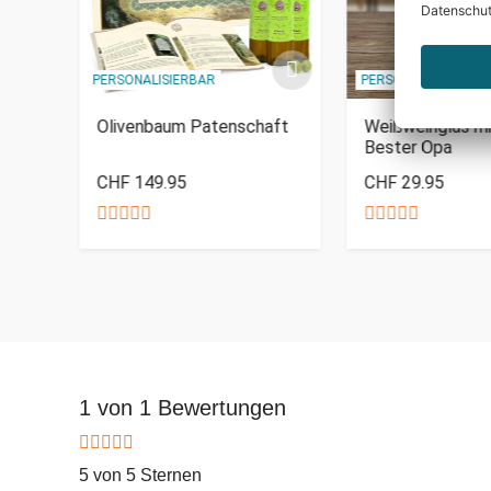
PERSONALISIERBAR
PERSONALISIERBAR
ter
Olivenbaum Patenschaft
Weißweinglas mi
Bester Opa
CHF 149.95
CHF 29.95
1 von 1 Bewertungen
5 von 5 Sternen