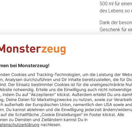
500 ml für ein
des Lebens so 
Dank der besond
Geschenk für ei
sich gerne mal 
als Geschenk zu
hochwertige Gl
robusten Trinkg
Das könnte Dir auch gefallen
SALE