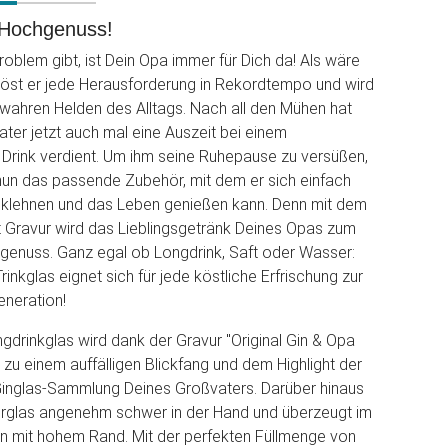
 Hochgenuss!
roblem gibt, ist Dein Opa immer für Dich da! Als wäre
, löst er jede Herausforderung in Rekordtempo und wird
wahren Helden des Alltags. Nach all den Mühen hat
ater jetzt auch mal eine Auszeit bei einem
Drink verdient. Um ihm seine Ruhepause zu versüßen,
nun das passende Zubehör, mit dem er sich einfach
cklehnen und das Leben genießen kann. Denn mit dem
t Gravur wird das Lieblingsgetränk Deines Opas zum
genuss. Ganz egal ob Longdrink, Saft oder Wasser:
Trinkglas eignet sich für jede köstliche Erfrischung zur
neration!
ngdrinkglas wird dank der Gravur "Original Gin & Opa
 zu einem auffälligen Blickfang und dem Highlight der
inglas-Sammlung Deines Großvaters. Darüber hinaus
erglas angenehm schwer in der Hand und überzeugt im
n mit hohem Rand. Mit der perfekten Füllmenge von