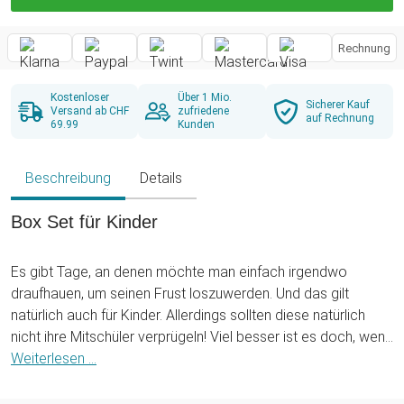
Rechnung
Kostenloser
Über 1 Mio.
Sicherer Kauf
Versand ab CHF
zufriedene
auf Rechnung
69.99
Kunden
Beschreibung
Details
Box Set für Kinder
Es gibt Tage, an denen möchte man einfach irgendwo
draufhauen, um seinen Frust loszuwerden. Und das gilt
natürlich auch für Kinder. Allerdings sollten diese natürlich
nicht ihre Mitschüler verprügeln! Viel besser ist es doch, wenn
sie ihre Fäuste, mit Boxhandschuhen geschützt, gegen einen
Weiterlesen ...
Boxsack für Kinder prallen lassen. Natürlich eignet sich
dieses Box Set für Heranwachsende nicht nur zum