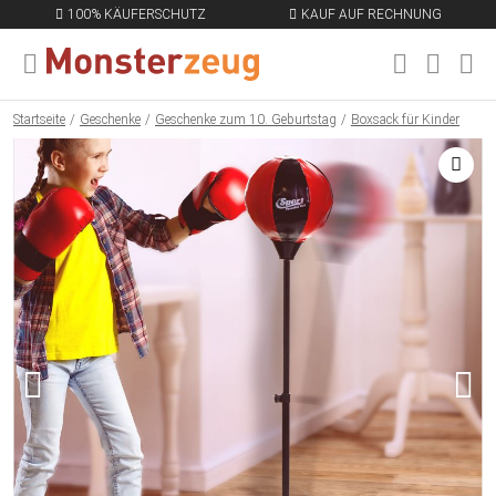
100% KÄUFERSCHUTZ
KAUF AUF RECHNUNG
MENÜ SCHLIESSEN
EN
Startseite
Geschenke
Geschenke zum 10. Geburtstag
Boxsack für Kinder