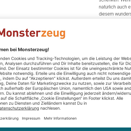
natürlich auch 
diesem wunders
Das könnte Dir auch gefallen
ur -
Mikrowellen Hausschuhe
Sturmglas