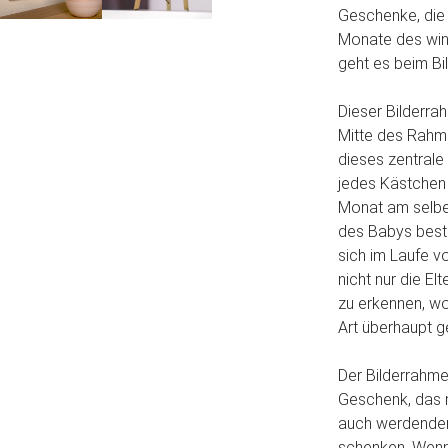
Geschenke, die 
Monate des win
geht es beim Bi
Dieser Bilderrah
Mitte des Rahme
dieses zentrale
jedes Kästchen 
Monat am selben
des Babys best
sich im Laufe v
nicht nur die El
zu erkennen, w
Art überhaupt g
Der Bilderrahmen
Geschenk, das 
auch werdenden
schenken. Wenn 