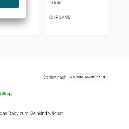
hersage
- Gold
- Groß
CHF 34.95
CHF
Sortiert nach
 (Shop)
 das Baby zum Kleinkind wächst