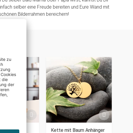
einfach selber eine Freude bereiten und Eure Wand mit
chönen Bilderrahmen bereichern!
PERSO
 zur
Kette mit Baum Anhänger
Kop