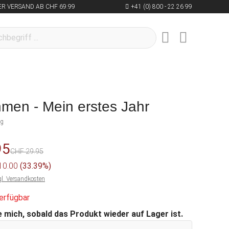
R VERSAND AB CHF 69.99
+41 (0) 800 - 22 26 99
hmen - Mein erstes Jahr
ng
95
CHF 29.95
 10.00
(33.39%)
gl. Versandkosten
erfügbar
 mich, sobald das Produkt wieder auf Lager ist.