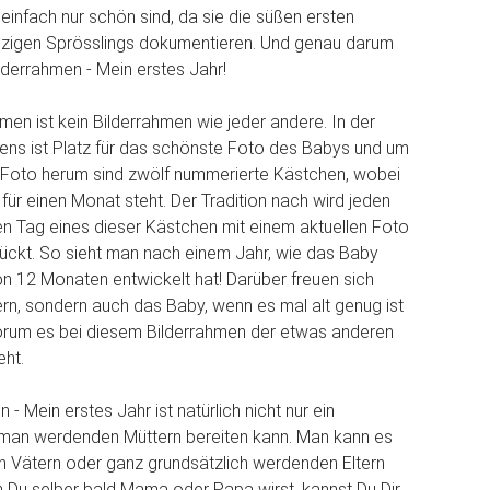
einfach nur schön sind, da sie die süßen ersten
zigen Sprösslings dokumentieren. Und genau darum
lderrahmen - Mein erstes Jahr!
men ist kein Bilderrahmen wie jeder andere. In der
ns ist Platz für das schönste Foto des Babys und um
 Foto herum sind zwölf nummerierte Kästchen, wobei
für einen Monat steht. Der Tradition nach wird jeden
 Tag eines dieser Kästchen mit einem aktuellen Foto
ückt. So sieht man nach einem Jahr, wie das Baby
on 12 Monaten entwickelt hat! Darüber freuen sich
tern, sondern auch das Baby, wenn es mal alt genug ist
orum es bei diesem Bilderrahmen der etwas anderen
eht.
 - Mein erstes Jahr ist natürlich nicht nur ein
man werdenden Müttern bereiten kann. Man kann es
 Vätern oder ganz grundsätzlich werdenden Eltern
Du selber bald Mama oder Papa wirst, kannst Du Dir