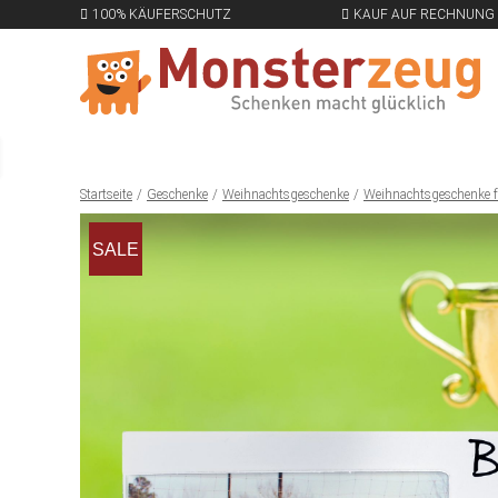
100% KÄUFERSCHUTZ
KAUF AUF RECHNUNG
Startseite
Geschenke
Weihnachtsgeschenke
Weihnachtsgeschenke f
SALE