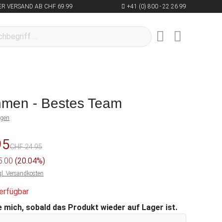
R VERSAND AB CHF 69.99
+41 (0) 800 - 22 26 99
hmen - Bestes Team
ngen
95
CHF 24.95
 5.00
(20.04%)
gl. Versandkosten
erfügbar
 mich, sobald das Produkt wieder auf Lager ist.