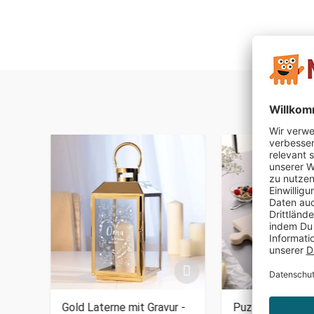
 -
Gold Laterne mit Gravur -
Puzzle Brettche