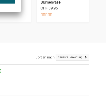
rz Oma
Blumenvase
Gril
CHF 39.95
CHF
Sortiert nach
)