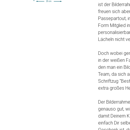
ist der Bilderr
freuen sich abe
Passepartout, im
Form Mitglied i
personalisierba
Lächeln nicht ve
Doch wobei gena
in der weißen F
den man ein Bil
Team, da sich 
Schriftzug "Bes
extra großes He
Der Bilderrahme
genauso gut, w
damit Deinem K
einfach Dir sel
Geschenk ist, 