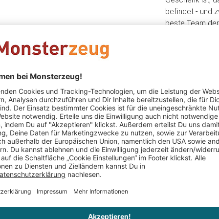
befindet - und 
beste Team der H
Das könnte Dir auch gefallen
n - 2er
Holzlaterne - Kerzen
Bonbonglas