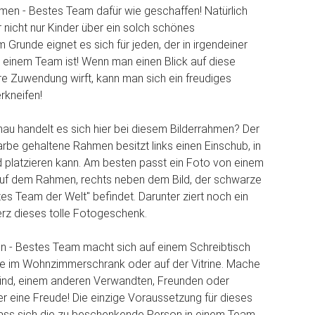
ahmen - Bestes Team dafür wie geschaffen! Natürlich
r nicht nur Kinder über ein solch schönes
 Grunde eignet es sich für jeden, der in irgendeiner
n einem Team ist! Wenn man einen Blick auf diese
re Zuwendung wirft, kann man sich ein freudiges
rkneifen!
u handelt es sich hier bei diesem Bilderrahmen? Der
arbe gehaltene Rahmen besitzt links einen Einschub, in
d platzieren kann. Am besten passt ein Foto von einem
auf dem Rahmen, rechts neben dem Bild, der schwarze
tes Team der Welt" befindet. Darunter ziert noch ein
rz dieses tolle Fotogeschenk.
n - Bestes Team macht sich auf einem Schreibtisch
ie im Wohnzimmerschrank oder auf der Vitrine. Mache
ind, einem anderen Verwandten, Freunden oder
ber eine Freude! Die einzige Voraussetzung für dieses
dass sich die zu beschenkende Person in einem Team