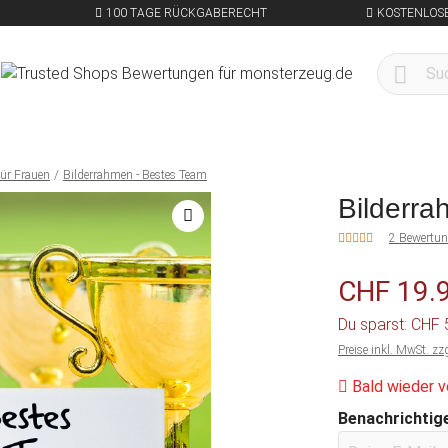
100 TAGE RÜCKGABERECHT
KOSTENLOSE
ür Frauen
Bilderrahmen - Bestes Team
Bilderra
2 Bewertu
CHF 19.
Du sparst: CHF
Preise inkl. MwSt. zz
Bald wieder v
Benachrichtige