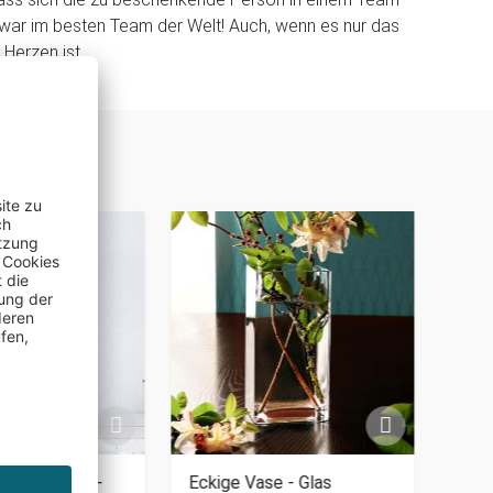
zwar im besten Team der Welt! Auch, wenn es nur das
erzen ist...
 mit Gravur -
Eckige Vase - Glas
Schn