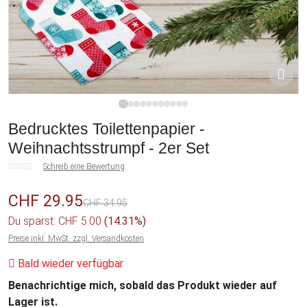
1
2
3
4
5
6
7
8
9
10
11
Bedrucktes Toilettenpapier -
Weihnachtsstrumpf - 2er Set
Schreib eine Bewertung
CHF 29.95
CHF 34.95
Du sparst: CHF 5.00
(14.31%)
Preise inkl. MwSt. zzgl. Versandkosten
Bald wieder verfügbar
Benachrichtige mich, sobald das Produkt wieder auf
Lager ist.