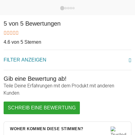
Doch damit nicht genug: Zwischen den Ästen des Baumes
lassen sich die Geldscheine drapieren, die Du verschenken
möchtest. Die kleinen Zweige bieten dem Geld ausreichend
Halt, sodass während der Feier kein Schein ausversehen
5 von 5 Bewertungen
verloren gehen kann. Die süßen Tiere, die zwischen den
Blättern sitzen, bieten zusätzliche Variationsmöglichkeiten,
4.6 von 5 Sternen
Deinen Obulus zu verstauen. Der Beschenkte wird sich über
einen Baum selten so gefreut haben!
FILTER ANZEIGEN
Gib eine Bewertung ab!
Teile Deine Erfahrungen mit dem Produkt mit anderen
Kunden.
SCHREIB EINE BEWERTUNG
WOHER KOMMEN DIESE STIMMEN?