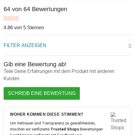
Konfirmanden oder der Konfirmandin sowie das
Konfirmationsdatum. Vorne verewigen wir die Namen der
64 von 64 Bewertungen
Schenkenden mit dem Schriftzug "Alles Liebe wünschen...".
Gib einfach die nötigen Informationen oben in das Textfeld
4.86 von 5 Sternen
ein und schon kreieren wir extra für Dich Dein einzigartiges
Konfirmations Geschenk.
FILTER ANZEIGEN
Gib eine Bewertung ab!
Teile Deine Erfahrungen mit dem Produkt mit anderen
Kunden.
SCHREIB EINE BEWERTUNG
WOHER KOMMEN DIESE STIMMEN?
Um Vertrauen und Transparenz zu gewährleisten,
mischen wir verifizierte
Trusted Shops
Bewertungen