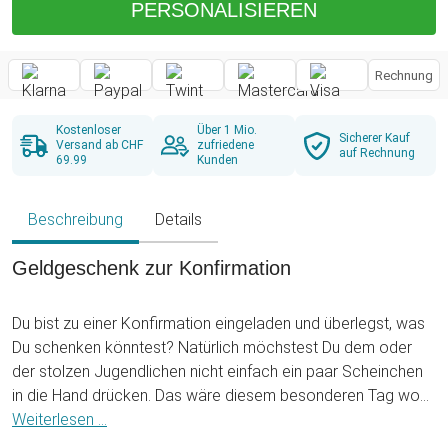
PERSONALISIEREN
Rechnung
Kostenloser
Über 1 Mio.
Sicherer Kauf
Versand ab CHF
zufriedene
auf Rechnung
69.99
Kunden
Beschreibung
Details
Geldgeschenk zur Konfirmation
Du bist zu einer Konfirmation eingeladen und überlegst, was
Du schenken könntest? Natürlich möchstest Du dem oder
der stolzen Jugendlichen nicht einfach ein paar Scheinchen
in die Hand drücken. Das wäre diesem besonderen Tag wohl
kaum angemessen. Dennoch ist ein Geldgeschenk zu diesem
Weiterlesen ...
Anlass geradezu obligatorisch, da sich die Konfirmanden