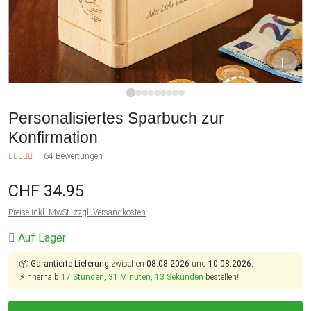
1
2
3
4
5
6
7
8
9
Personalisiertes Sparbuch zur
Konfirmation
64 Bewertungen
CHF 34.95
Preise inkl. MwSt. zzgl. Versandkosten
Auf Lager
📦
Garantierte Lieferung
zwischen
08.08.2026
und
10.08.2026.
⚡Innerhalb
17 Stunden, 31 Minuten, 12 Sekunden
bestellen!