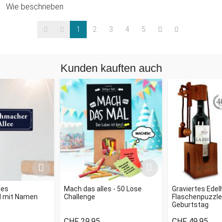
Wie beschrieben
1
2
3
4
5
Kunden kauften auch
tes
Mach das alles - 50 Lose
Graviertes Edel
d mit Namen
Challenge
Flaschenpuzzl
Geburtstag
CHF 29.95
CHF 49.95