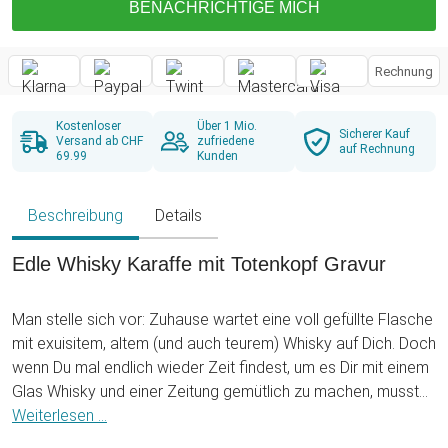
BENACHRICHTIGE MICH
Rechnung
Kostenloser
Über 1 Mio.
Sicherer Kauf
Versand ab CHF
zufriedene
auf Rechnung
69.99
Kunden
Beschreibung
Details
Edle Whisky Karaffe mit Totenkopf Gravur
Man stelle sich vor: Zuhause wartet eine voll gefüllte Flasche
mit exuisitem, altem (und auch teurem) Whisky auf Dich. Doch
wenn Du mal endlich wieder Zeit findest, um es Dir mit einem
Glas Whisky und einer Zeitung gemütlich zu machen, musst
Du feststellen, dass da kaum noch was drin ist. Ärgerlich,
Weiterlesen ...
nicht wahr? Damit sowas nie wieder vorkommt, raten wir Dir