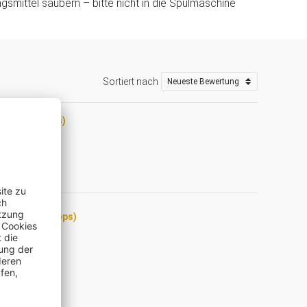
gsmittel säubern – bitte nicht in die Spülmaschine
Sortiert nach
(Trusted Shops)
f (Trusted Shops)