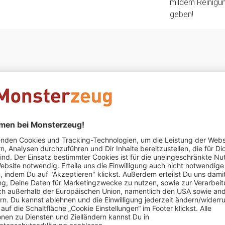
mildem Reinigun
geben!
Kevin Willnow
schrieb am 29.01.2026
Verifizierter Kauf 
Hochwertige Verarbeitung
Hochwertige Verarbeitung, besondere Gestaltung.
Claudia Schmidt
schrieb am 29.12.2025
Verifizierter Kau
War ein Geschenk für die Tochter.