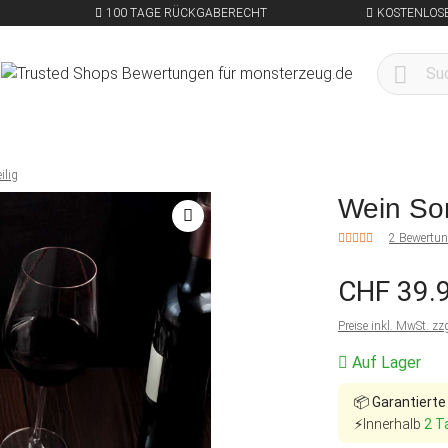
100 TAGE RÜCKGABERECHT
KOSTENLOSE
ilig
Wein Som
2 Bewertu
CHF 39.
Preise inkl. MwSt. zz
Auf Lager
📦
Garantierte
⚡Innerhalb
2 T