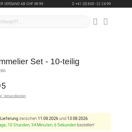
R VERSAND AB CHF 69.99
+41 (0) 800 - 22 26 99
melier Set - 10-teilig
ngen
95
gl. Versandkosten
 Lieferung
zwischen
11.08.2026
und
13.08.2026.
age, 10 Stunden, 34 Minuten, 5 Sekunden
bestellen!