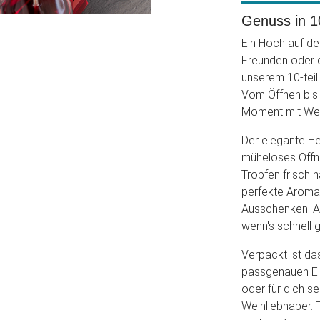
Genuss in 1
Ein Hoch auf d
Freunden oder 
unserem 10-teil
Vom Öffnen bis 
Moment mit Wein
Der elegante He
müheloses Öffn
Tropfen frisch 
perfekte Aroma, 
Ausschenken. Au
wenn's schnell g
Verpackt ist da
passgenauen Ein
oder für dich se
Weinliebhaber. 