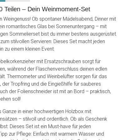
0 Teilen – Dein Weinmoment-Set
en Weingenuss! Ob spontaner Mädelsabend, Dinner mit
ein romantisches Glas bei Sonnenuntergang – mit
igen Sommelierset bist du immer bestens ausgerüstet.
zum stilvollen Servieren: Dieses Set macht jeden
 zu einem kleinen Event.
belkorkenzieher mit Ersatzschrauben sorgt für
en, während der Flaschenverschluss deinen edlen
hält. Thermometer und Weinbelüfter sorgen für das
der Tropfring und die Eingießhilfe für sauberes
ch der Folienschneider ist mit an Bord – praktisch,
ehen soll!
s Ganze in einer hochwertigen Holzbox mit
sätzen – stilvoll und ordentlich. Ob als Geschenk
lbst: Dieses Set ist ein Must-have für jeden
Tipp zur Pflege: Einfach mit warmem Wasser und