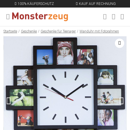
100% KÄUFERSCHUTZ
KAUF AUF RECHNUNG
MENÜ SCHLIESSEN
EN
Startseite
Geschenke
Geschenke für Teenager
Wanduhr mit Fotorahmen