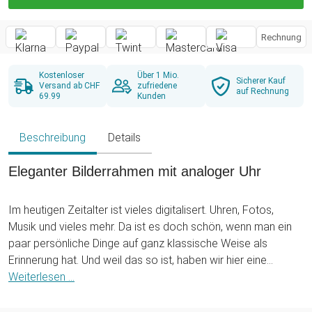
Rechnung
Kostenloser
Über 1 Mio.
Sicherer Kauf
Versand ab CHF
zufriedene
auf Rechnung
69.99
Kunden
Beschreibung
Details
Eleganter Bilderrahmen mit analoger Uhr
Im heutigen Zeitalter ist vieles digitalisert. Uhren, Fotos,
Musik und vieles mehr. Da ist es doch schön, wenn man ein
paar persönliche Dinge auf ganz klassische Weise als
Erinnerung hat. Und weil das so ist, haben wir hier eine
besonders schöne Geschenkidee: Die Wanduhr mit
Weiterlesen ...
Fotorahmen. Die analoge Uhr ist von zwölf Bilderrahmen
umgeben, in denen kleine Fotos Platz finden.