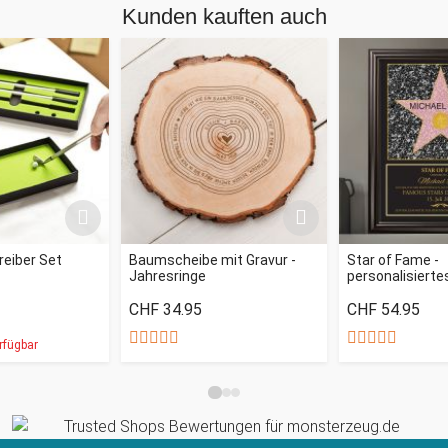
Kunden kauften auch
reiber Set
Baumscheibe mit Gravur -
Star of Fame -
Jahresringe
personalisiertes
CHF 34.95
CHF 54.95
rfügbar