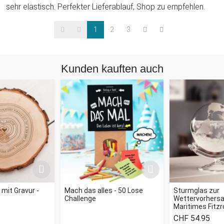
sehr elastisch. Perfekter Lieferablauf, Shop zu empfehlen.
1
2
3
Kunden kauften auch
mit Gravur -
Mach das alles - 50 Lose
Sturmglas zur
Challenge
Wettervorhersag
Maritimes Fitz
CHF 54.95