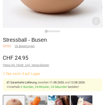
1
2
3
4
5
6
7
Stressball - Busen
28 Bewertungen
CHF 24.95
Preise inkl. MwSt. zzgl. Versandkosten
Nur noch 4 auf Lager
📦
Garantierte Lieferung
zwischen
11.08.2026
und
13.08.2026.
⚡Innerhalb
6 Stunden, 34 Minuten, 33 Sekunden
bestellen!